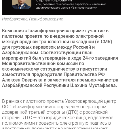
Безопасность
Инновации
Изображение: Газинформсервис
CIO/Управление ИТ
Компания «Газинформсервис» примет участие в
Гаджеты
пилотном проекте по внедрению электронной
Здоровье
международной транспортной накладной (e‑CMR)
для грузовых перевозок между Россией и
Азербайджаном. Соответствующий план
РАЗДЕЛЫ
мероприятий был утверждён в ходе 24‑го заседания
Межправительственной комиссии по
Новости
экономическому сотрудничеству в присутствии
заместителя председателя Правительства РФ
Аналитика
Алексея Оверчука и заместителя премьер‑министра
Интервью
Азербайджанской Республики Шахина Мустафаева.
Мероприятия
Проекты
В рамках пилотного проекта Удостоверяющий центр
ООО «Газинформсервис» определён оператором
IT класс
доверенной третьей стороны (ДТС) с российской
Тестовый стенд
стороны. ДТС — это юридическое лицо, наделённое
полномочиями проверять электронную подпись в
Каталог компаний
электронных документах на конкретный момент