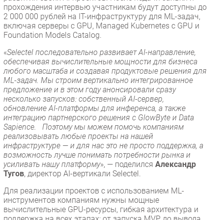
прохождения интервью участникам будут доступны до
2 000 000 рублей на IT-инфраструктуру для ML-задач,
включая серверы с GPU, Managed Kubernetes с GPU и
Foundation Models Catalog.
«
Selectel последовательно развивает AI-направление,
обеспечивая вычислительные мощности для бизнеса
любого масштаба и создавая продуктовые решения для
ML-задач. Mы строим вертикально интегрированное
предложение и в этом году анонсировали сразу
несколько запусков: собственный AI-сервер,
обновление AI-платформы для инференса, а также
интеграцию партнерского решения с GlowByte и Data
Sapience. Поэтому мы можем помочь компаниям
реализовывать любые проекты на нашей
инфраструктуре — и для нас это не просто поддержка, а
возможность лучше понимать потребности рынка и
усиливать нашу платформу
», — поделился
Александр
Тугов
, директор AI-вертикали Selectel.
Для реализации проектов с использованием ML-
инструментов компаниям нужны мощные
вычислительные GPU-ресурсы, гибкая архитектура и
поддержка на всех этапах: от запуска MVP до вывода