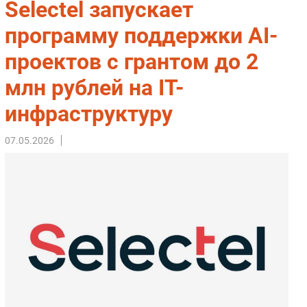
Selectel запускает
Импорто­замещение
программу поддержки AI-
Автоматизация Промышленности
проектов с грантом до 2
Интернет
Мобильная связь
млн рублей на IT-
Фиксированная связь
инфраструктуру
Интеграция
Рынок ПК
07.05.2026
Маркетинг
Торговые сети
Оборудование
ПО
Outsourcing
Кадры
Регулирование
Финансы
Web