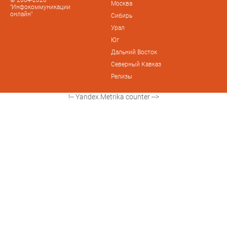
Москва
"Инфокоммуникации
онлайн"
Сибирь
Урал
Юг
Дальний Восток
Северный Кавказ
Релизы
!-- Yandex.Metrika counter -->