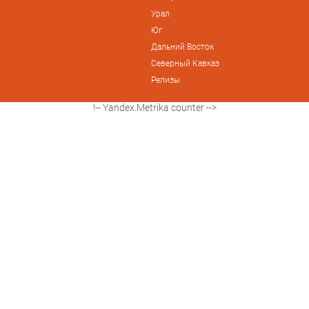
Урал
Юг
Дальний Восток
Северный Кавказ
Релизы
!-- Yandex.Metrika counter -->