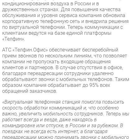
кондиционирования воздуха в России и в
Безопасность
дружественных странах. Для повышения качества
обслуживания и уровня сервиса компания обновила
Инновации
корпоративную телефонную сеть и внедрила решения
CIO/Управление ИТ
по виртуальной телефонии. Теперь коммуникации с
клиентами ведутся на базе единой платформы
Гаджеты
«Телфин».
Здоровье
АТС «Телфин.Офис» обеспечивает бесперебойный
прием звонков по нескольким линиям, что позволяет
РАЗДЕЛЫ
компании не пропускать входящие обращения
клиентов и партнеров. В случае отсутствия в офисе,
Новости
благодаря переадресации сотрудники удаленно
обрабатывают звонки с мобильных телефонов. Таким
Аналитика
образом компания обрабатывает до 95% всех
Интервью
обращений заказчиков.
Мероприятия
«Виртуальная телефонная станция помогла повысить
скорость обработки коммуникаций и, что особенно
Проекты
важно, увеличить мобильность сотрудников. Теперь мы
IT класс
работает всегда и везде, даже находясь в
Тестовый стенд
командировке или отпуске, в России и за рубежом. В
поездках не всегда есть интернет, а благодаря
Каталог компаний
переадресации можно принимать звонки с мобильного