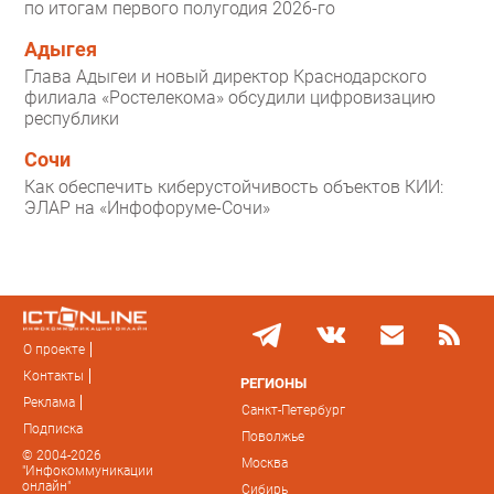
по итогам первого полугодия 2026-го
Адыгея
Глава Адыгеи и новый директор Краснодарского
филиала «Ростелекома» обсудили цифровизацию
республики
Сочи
Как обеспечить киберустойчивость объектов КИИ:
ЭЛАР на «Инфофоруме-Сочи»
О проекте
Контакты
РЕГИОНЫ
Реклама
Санкт-Петербург
Подписка
Поволжье
© 2004-2026
Москва
"Инфокоммуникации
онлайн"
Сибирь