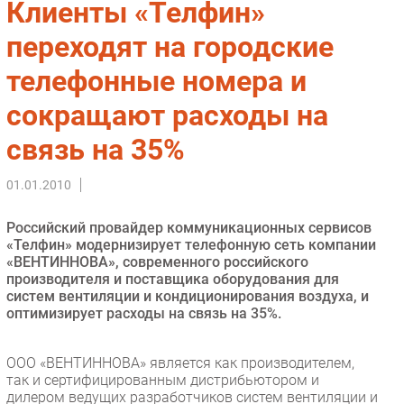
Клиенты «Телфин»
Импорто­замещение
переходят на городские
Автоматизация Промышленности
телефонные номера и
Интернет
Мобильная связь
сокращают расходы на
Фиксированная связь
связь на 35%
Интеграция
Рынок ПК
01.01.2010
Маркетинг
Торговые сети
Российский провайдер коммуникационных сервисов
«Телфин» модернизирует телефонную сеть компании
Оборудование
«ВЕНТИННОВА», современного российского
ПО
производителя и поставщика оборудования для
систем вентиляции и кондиционирования воздуха, и
Outsourcing
оптимизирует расходы на связь на 35%.
Кадры
Регулирование
ООО «ВЕНТИННОВА» является как производителем,
Финансы
так и сертифицированным дистрибьютором и
дилером ведущих разработчиков систем вентиляции и
Web