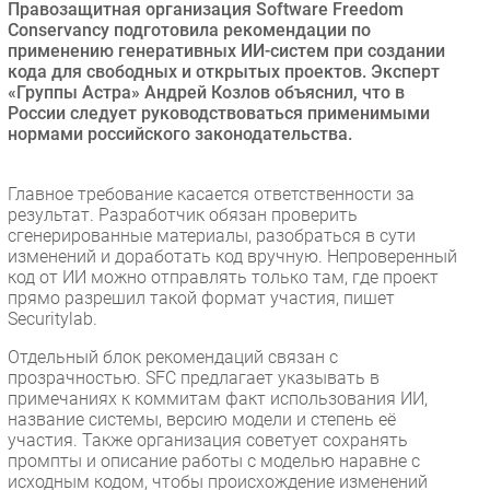
Правозащитная организация Software Freedom
Безопасность
Conservancy подготовила рекомендации по
применению генеративных ИИ-систем при создании
Инновации
кода для свободных и открытых проектов. Эксперт
CIO/Управление ИТ
«Группы Астра» Андрей Козлов объяснил, что в
России следует руководствоваться применимыми
Гаджеты
нормами российского законодательства.
Здоровье
Главное требование касается ответственности за
РАЗДЕЛЫ
результат. Разработчик обязан проверить
сгенерированные материалы, разобраться в сути
изменений и доработать код вручную. Непроверенный
Новости
код от ИИ можно отправлять только там, где проект
Аналитика
прямо разрешил такой формат участия, пишет
Securitylab.
Интервью
Мероприятия
Отдельный блок рекомендаций связан с
прозрачностью. SFC предлагает указывать в
Проекты
примечаниях к коммитам факт использования ИИ,
IT класс
название системы, версию модели и степень её
участия. Также организация советует сохранять
Тестовый стенд
промпты и описание работы с моделью наравне с
Каталог компаний
исходным кодом, чтобы происхождение изменений