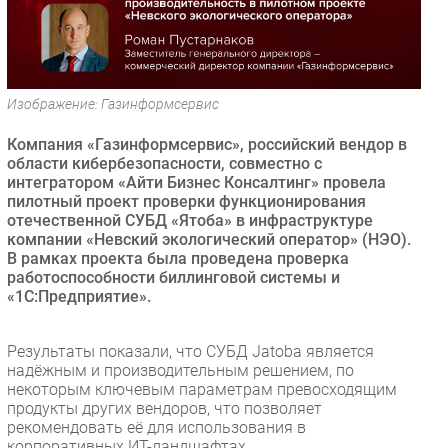
Безопасность
Инновации
CIO/Управление ИТ
Изображение: Газинформсервис
Гаджеты
Здоровье
Компания «Газинформсервис», российский вендор в
области кибербезопасности, совместно с
интегратором «Айти Бизнес Консалтинг» провела
РАЗДЕЛЫ
пилотный проект проверки функционирования
отечественной СУБД «Ятоба» в инфраструктуре
Новости
компании «Невский экологический оператор» (НЭО).
В рамках проекта была проведена проверка
Аналитика
работоспособности биллинговой системы и
Интервью
«1С:Предприятие».
Мероприятия
Проекты
Результаты показали, что СУБД Jatoba является
надёжным и производительным решением, по
IT класс
некоторым ключевым параметрам превосходящим
Тестовый стенд
продукты других вендоров, что позволяет
рекомендовать её для использования в
Каталог компаний
корпоративных ИТ-ландшафтах.