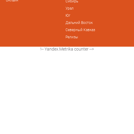
онлайн"
Сибирь
Урал
Юг
Дальний Восток
Северный Кавказ
Релизы
!-- Yandex.Metrika counter -->