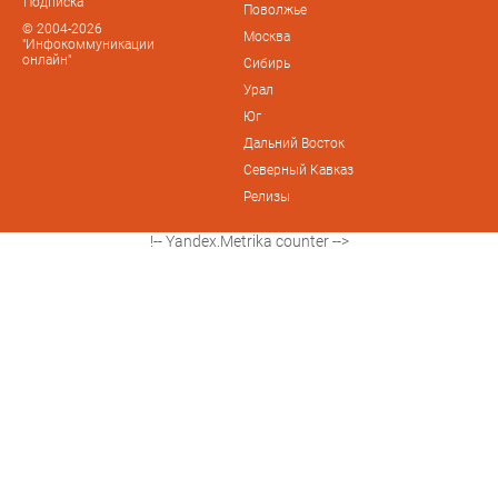
Подписка
Поволжье
© 2004-2026
Москва
"Инфокоммуникации
онлайн"
Сибирь
Урал
Юг
Дальний Восток
Северный Кавказ
Релизы
!-- Yandex.Metrika counter -->