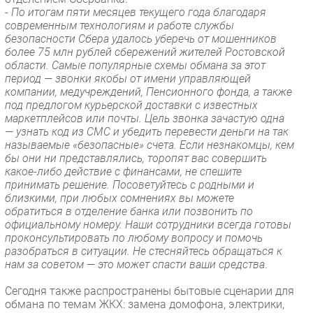
-
По итогам пяти месяцев текущего года благодаря
современным технологиям и работе службы
безопасности Сбера удалось уберечь от мошенников
более 75 млн рублей сбережений жителей Ростовской
области. Самые популярные схемы обмана за этот
период — звонки якобы от имени управляющей
компании, медучреждений, Пенсионного фонда, а также
под предлогом курьерской доставки с известных
маркетплейсов или почты. Цель звонка зачастую одна
— узнать код из СМС и убедить перевести деньги на так
называемые «безопасные» счета. Если незнакомцы, кем
бы они ни представлялись, торопят вас совершить
какое-либо действие с финансами, не спешите
принимать решение. Посоветуйтесь с родными и
близкими, при любых сомнениях вы можете
обратиться в отделение банка или позвонить по
официальному номеру. Наши сотрудники всегда готовы
проконсультировать по любому вопросу и помочь
разобраться в ситуации. Не стесняйтесь обращаться к
нам за советом — это может спасти ваши средства
.
Сегодня также распространены бытовые сценарии для
обмана по темам ЖКХ: замена домофона, электрики,