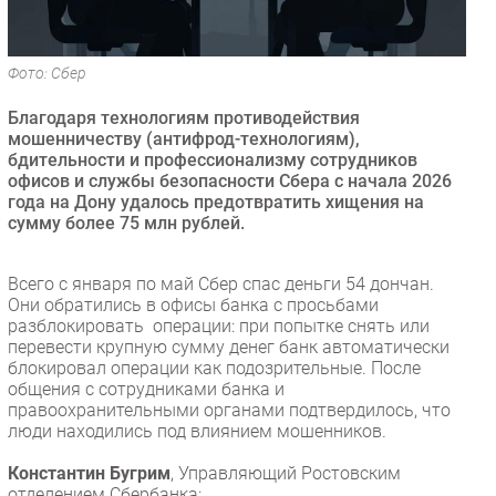
Безопасность
Инновации
Фото: Сбер
CIO/Управление ИТ
Благодаря технологиям противодействия
Гаджеты
мошенничеству (антифрод-технологиям),
Здоровье
бдительности и профессионализму сотрудников
офисов и службы безопасности Сбера с начала 2026
года на Дону удалось предотвратить хищения на
РАЗДЕЛЫ
сумму более 75 млн рублей.
Новости
Всего с января по май Сбер спас деньги 54 дончан.
Аналитика
Они обратились в офисы банка с просьбами
Интервью
разблокировать операции: при попытке снять или
перевести крупную сумму денег банк автоматически
Мероприятия
блокировал операции как подозрительные. После
Проекты
общения с сотрудниками банка и
правоохранительными органами подтвердилось, что
IT класс
люди находились под влиянием мошенников.
Тестовый стенд
Константин Бугрим
, Управляющий Ростовским
Каталог компаний
отделением Сбербанка: