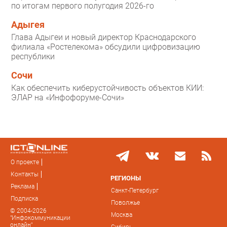
по итогам первого полугодия 2026-го
Адыгея
Глава Адыгеи и новый директор Краснодарского
филиала «Ростелекома» обсудили цифровизацию
республики
Сочи
Как обеспечить киберустойчивость объектов КИИ:
ЭЛАР на «Инфофоруме-Сочи»
О проекте
Контакты
РЕГИОНЫ
Реклама
Санкт-Петербург
Подписка
Поволжье
© 2004-2026
Москва
"Инфокоммуникации
онлайн"
Сибирь