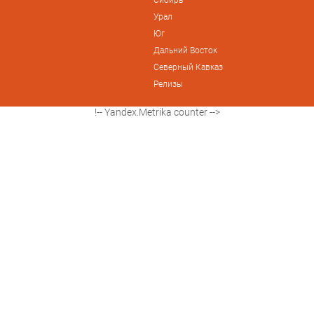
Урал
Юг
Дальний Восток
Северный Кавказ
Релизы
!-- Yandex.Metrika counter -->