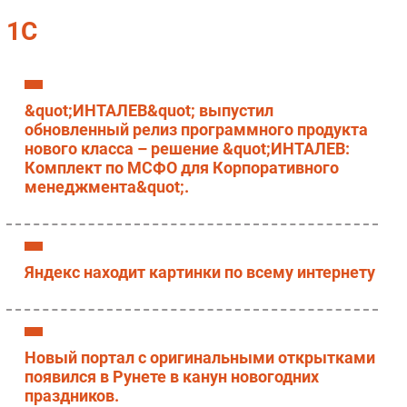
Импорто­замещение
1С
Автоматизация Промышленности
Интернет
Мобильная связь
&quot;ИНТАЛЕВ&quot; выпустил
Фиксированная связь
обновленный релиз программного продукта
нового класса – решение &quot;ИНТАЛЕВ:
Интеграция
Комплект по МСФО для Корпоративного
Рынок ПК
менеджмента&quot;.
Маркетинг
Торговые сети
Оборудование
Яндекс находит картинки по всему интернету
ПО
Outsourcing
Кадры
Регулирование
Новый портал с оригинальными открытками
появился в Рунете в канун новогодних
Финансы
праздников.
Web