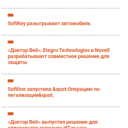
Безопасность
Инновации
SoftKey разыгрывает автомобиль
CIO/Управление ИТ
Гаджеты
Здоровье
«Доктор Веб», Etegro Technologies и Novell
РАЗДЕЛЫ
разрабатывают совместное решение для
защиты
Новости
Аналитика
Интервью
Softline запустила &quot;Операцию по
Мероприятия
легализации&quot;
Проекты
IT класс
Тестовый стенд
«Доктор Веб» выпустил решение для
Каталог компаний
аппаратного сегмента ИТ рынка