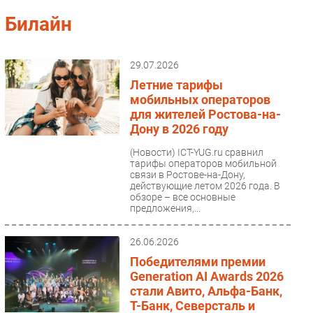
Импорто­замещение
Билайн
Автоматизация Промышленности
Интернет
29.07.2026
Мобильная связь
Летние тарифы
Фиксированная связь
мобильных операторов
для жителей Ростова-на-
Интеграция
Дону в 2026 году
Рынок ПК
(Новости)
ICT-YUG.ru сравнил
Маркетинг
тарифы операторов мобильной
Торговые сети
связи в Ростове-на-Дону,
действующие летом 2026 года. В
Оборудование
обзоре – все основные
предложения,...
ПО
Outsourcing
26.06.2026
Кадры
Победителями премии
Регулирование
Generation AI Awards 2026
стали Авито, Альфа-Банк,
Финансы
Т-Банк, Северсталь и
Web