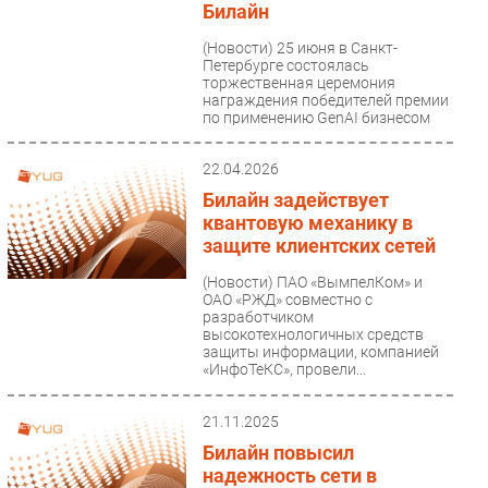
Билайн
Безопасность
(Новости)
25 июня в Санкт-
Инновации
Петербурге состоялась
торжественная церемония
CIO/Управление ИТ
награждения победителей премии
по применению GenAI бизнесом
Гаджеты
Generation...
Здоровье
22.04.2026
Билайн задействует
РАЗДЕЛЫ
квантовую механику в
защите клиентских сетей
Новости
(Новости)
ПАО «ВымпелКом» и
Аналитика
ОАО «РЖД» совместно с
разработчиком
Интервью
высокотехнологичных средств
Мероприятия
защиты информации, компанией
«ИнфоТеКС», провели...
Проекты
IT класс
21.11.2025
Тестовый стенд
Билайн повысил
Каталог компаний
надежность сети в