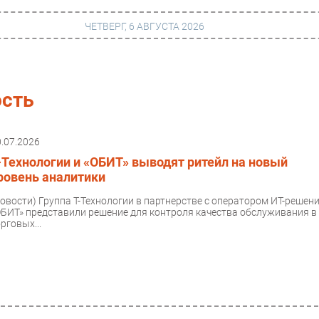
ЧЕТВЕРГ, 6 АВГУСТА 2026
г
Финансы
сть
 сети
Web
0.07.2026
ание
Безопасность
-Технологии и «ОБИТ» выводят ритейл на новый
Инновации
ровень аналитики
ng
CIO/Управление ИТ
Новости)
Группа Т-Технологии в партнерстве с оператором ИТ-решен
ОБИТ» представили решение для контроля качества обслуживания в
Гаджеты
рговых...
вание
Здоровье