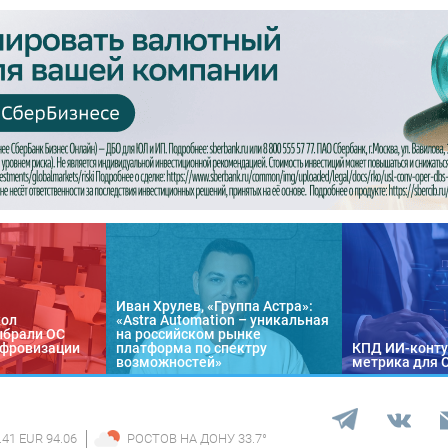
Иван Хрулев, «Группа Астра»:
кол
«Astra Automation – уникальная
ыбрали ОС
на российском рынке
цифровизации
платформа по спектру
КПД ИИ-конту
возможностей»
метрика для 
.41 EUR 94.06
РОСТОВ НА ДОНУ
33.7
°