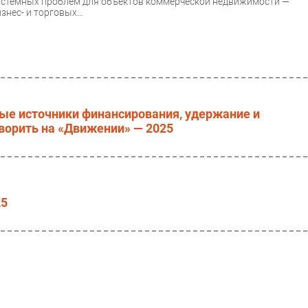
истемных проблем для объектов коммерческой недвижимости —
знес- и торговых...
ые источники финансирования, удержание и
оворить на «Движении» — 2025
25