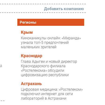
Добавить компанию
РАЗДЕЛЫ
Регионы
Новости
Крым
Киноканикулы онлайн: «Миранда»
Аналитика
узнала топ-5 предпочтений
маленьких зрителей
Интервью
Мероприятия
Краснодар
Глава Адыгеи и новый директор
Проекты
Краснодарского филиала
ий
«Ростелекома» обсудили
IT класс
цифровизацию республики
Тестовый стенд
Астрахань
Каталог компаний
Цифровая медицина: «Ростелеком»
подключил интернет для сети
лабораторий в Астрахани