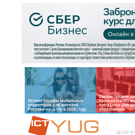
Свыше тысячи ш
Летние тарифы мобильных
Уральского ФО в
операторов для жителей
Astra Linux для 
Ростова-на-Дону в 2026 году
образования
ЦБ
USD 81