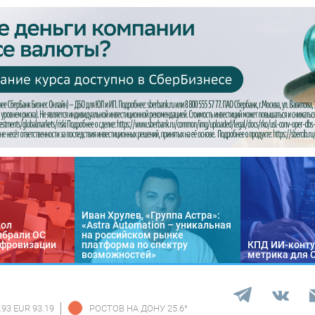
Иван Хрулев, «Группа Астра»:
кол
«Astra Automation – уникальная
ыбрали ОС
на российском рынке
цифровизации
платформа по спектру
КПД ИИ-конту
возможностей»
метрика для 
.93 EUR 93.19
РОСТОВ НА ДОНУ
25.6
°