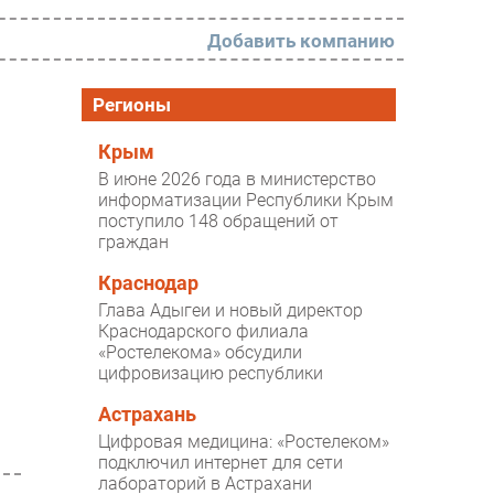
Добавить компанию
РАЗДЕЛЫ
Регионы
Новости
Крым
В июне 2026 года в министерство
Аналитика
информатизации Республики Крым
поступило 148 обращений от
Интервью
граждан
Мероприятия
Краснодар
Проекты
Глава Адыгеи и новый директор
Краснодарского филиала
IT класс
«Ростелекома» обсудили
цифровизацию республики
Тестовый стенд
Астрахань
Каталог компаний
Цифровая медицина: «Ростелеком»
подключил интернет для сети
лабораторий в Астрахани