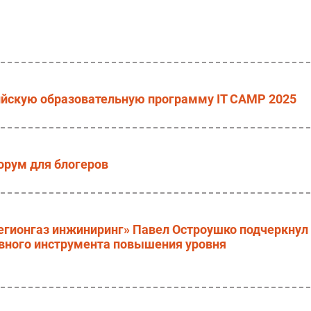
сийскую образовательную программу IT CAMP 2025
орум для блогеров
гионгаз инжиниринг» Павел Остроушко подчеркнул
ивного инструмента повышения уровня