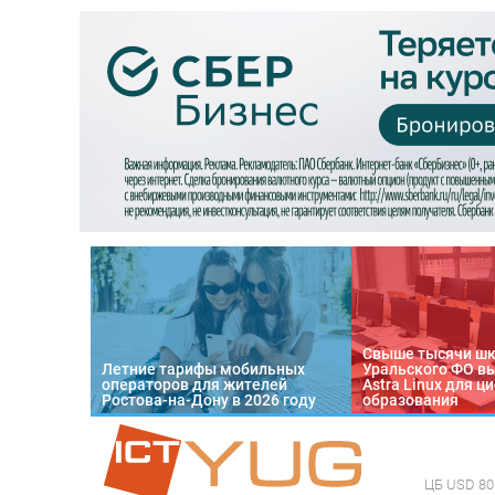
Свыше тысячи ш
Летние тарифы мобильных
Уральского ФО в
операторов для жителей
Astra Linux для 
Ростова-на-Дону в 2026 году
образования
ЦБ
USD 80