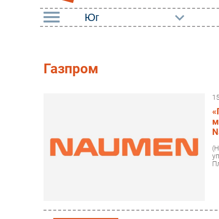
РУБРИКИ
Импорто­замещение
Маркетин
Газпром
Автоматизация
Торговые
Промышленности
1
Оборудов
Интернет
«
ПО
м
Мобильная связь
N
Outsourci
Фиксированная связь
(
Кадры
у
Интеграция
П
Регулиро
Рынок ПК