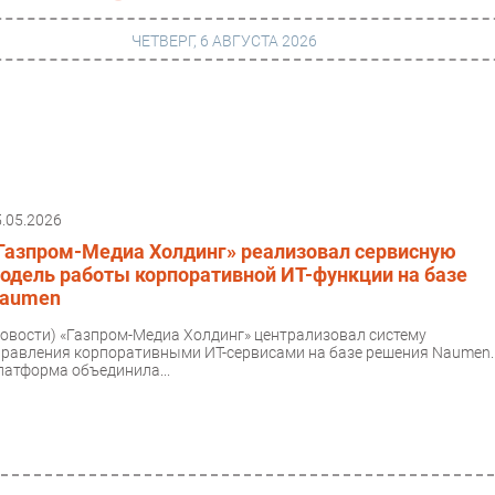
ЧЕТВЕРГ, 6 АВГУСТА 2026
г
Финансы
 сети
Web
5.05.2026
ание
Безопасность
Газпром-Медиа Холдинг» реализовал сервисную
Инновации
одель работы корпоративной ИТ-функции на базе
aumen
ng
CIO/Управление ИТ
Новости)
«Газпром-Медиа Холдинг» централизовал систему
Гаджеты
правления корпоративными ИТ-сервисами на базе решения Naumen.
латформа объединила...
вание
Здоровье