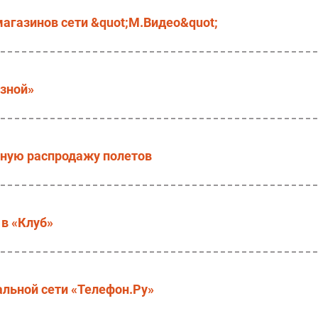
магазинов сети &quot;М.Видео&quot;
язной»
чную распродажу полетов
 в «Клуб»
льной сети «Телефон.Ру»