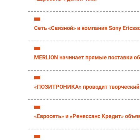
Сеть «Связной» и компания Sony Erics
MERLION начинает прямые поставки об
«ПОЗИТРОНИКА» проводит творческий 
«Евросеть» и «Ренессанс Кредит» объя