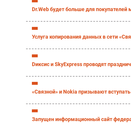
Dr.Web будет больше для покупателей 
Услуга копирования данных в сети «Св
Dиксис и SkyExpress проводят праздни
«Связной» и Nokia призывают вступать
Запущен информационный сайт федера