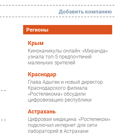
Добавить компанию
РАЗДЕЛЫ
Регионы
Новости
Крым
Киноканикулы онлайн: «Миранда»
Аналитика
узнала топ-5 предпочтений
маленьких зрителей
Интервью
Мероприятия
Краснодар
Глава Адыгеи и новый директор
Проекты
Краснодарского филиала
«Ростелекома» обсудили
IT класс
цифровизацию республики
Тестовый стенд
Астрахань
Каталог компаний
Цифровая медицина: «Ростелеком»
подключил интернет для сети
лабораторий в Астрахани