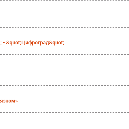
; - &quot;Цифроград&quot;
вязном»