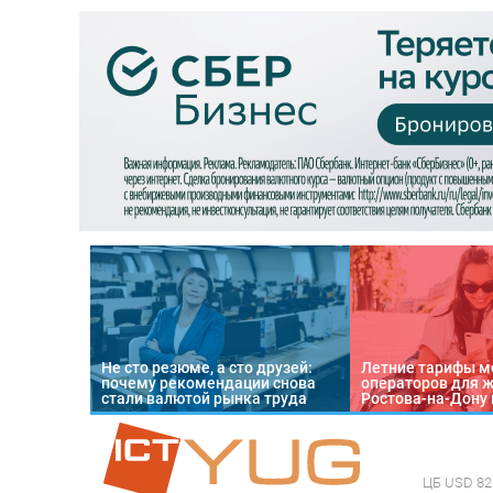
Не сто резюме, а сто друзей:
Летние тарифы м
почему рекомендации снова
операторов для 
стали валютой рынка труда
Ростова-на-Дону 
ЦБ
USD 82