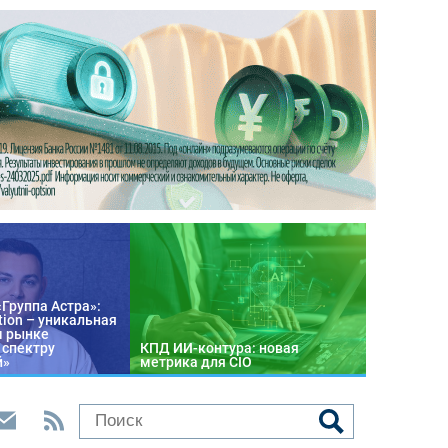
«Группа Астра»:
tion – уникальная
м рынке
 спектру
КПД ИИ-контура: новая
й»
метрика для CIO