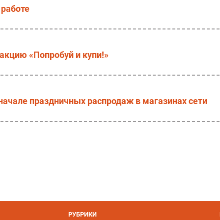
 работе
акцию «Попробуй и купи!»
начале праздничных распродаж в магазинах сети
РУБРИКИ