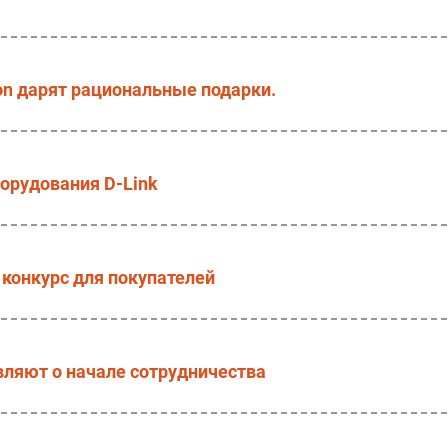
son дарят рациональные подарки.
орудования D-Link
конкурс для покупателей
вляют о начале сотрудничества