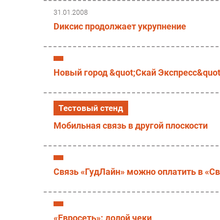
31.01.2008
Dиксис продолжает укрупнение
Новый город &quot;Скай Экспресс&quot
Тестовый стенд
Мобильная связь в другой плоскости
Связь «ГудЛайн» можно оплатить в «С
«Евросеть»: долой чеки