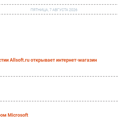
ПЯТНИЦА, 7 АВГУСТА 2026
г
Финансы
 сети
Web
ание
Безопасность
тии Allsoft.ru открывает интернет-магазин
Инновации
ng
CIO/Управление ИТ
Гаджеты
вание
Здоровье
ром Microsoft