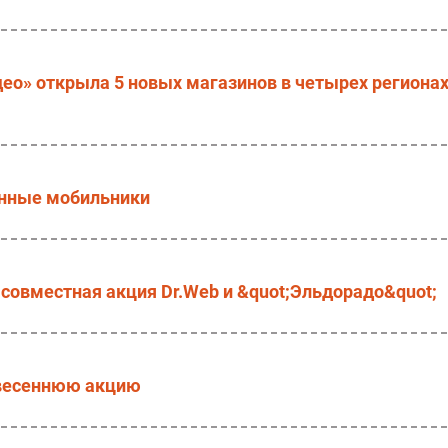
идео» открыла 5 новых магазинов в четырех региона
онные мобильники
 совместная акция Dr.Web и &quot;Эльдорадо&quot;
 весеннюю акцию