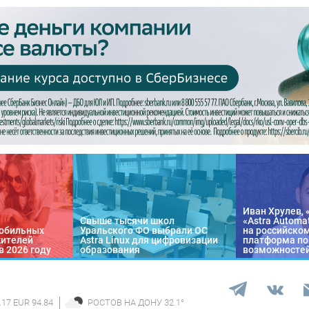
Иван Хрулев, 
Свыше тысячи школ
«Astra Automa
обильных
Уральского ФО выбрали ОС
на российско
жителей
Astra Linux для цифровизации
платформа по
в 2026 году
образования
возможносте
.17 EUR 94.84
РОСТОВ НА ДОНУ
32.1
°