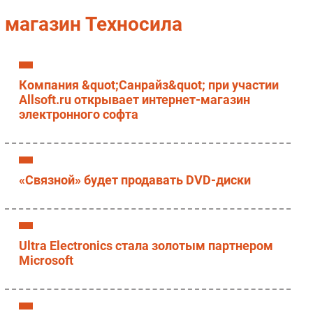
Импорто­замещение
магазин Техносила
Автоматизация Промышленности
Интернет
Мобильная связь
Компания &quot;Санрайз&quot; при участии
Фиксированная связь
Allsoft.ru открывает интернет-магазин
электронного софта
Интеграция
Рынок ПК
Маркетинг
Торговые сети
«Связной» будет продавать DVD-диски
Оборудование
ПО
Outsourcing
Ultra Electronics стала золотым партнером
Кадры
Microsoft
Регулирование
Финансы
Web