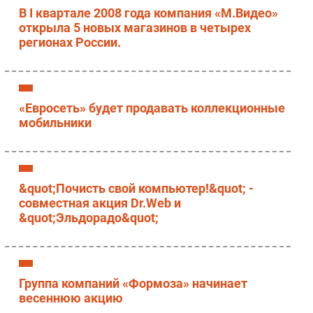
В I квартале 2008 года компания «М.Видео»
Безопасность
открыла 5 новых магазинов в четырех
Инновации
регионах России.
CIO/Управление ИТ
Гаджеты
Здоровье
«Евросеть» будет продавать коллекционные
мобильники
РАЗДЕЛЫ
Новости
Аналитика
&quot;Почисть свой компьютер!&quot; -
совместная акция Dr.Web и
Интервью
&quot;Эльдорадо&quot;
Мероприятия
Проекты
IT класс
Группа компаний «Формоза» начинает
Тестовый стенд
весеннюю акцию
Каталог компаний