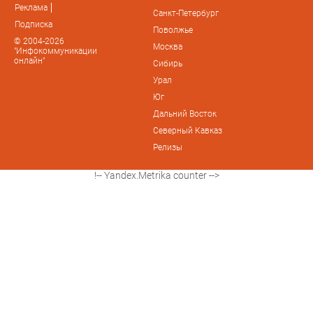
Реклама
Санкт-Петербург
Подписка
Поволжье
© 2004-2026
Москва
"Инфокоммуникации
онлайн"
Сибирь
Урал
Юг
Дальний Восток
Северный Кавказ
Релизы
!-- Yandex.Metrika counter -->