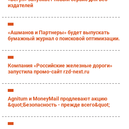
издателей
Безопасность
Инновации
CIO/Управление ИТ
Гаджеты
«Ашманов и Партнеры» будет выпускать
бумажный журнал о поисковой оптимизации.
Здоровье
РАЗДЕЛЫ
Компания «Российские железные дороги»
Новости
запустила промо-сайт rzd-next.ru
Аналитика
Интервью
Мероприятия
Agnitum и MoneyMail продлевают акцию
Проекты
&quot;Безопасность - прежде всего&quot;
IT класс
Тестовый стенд
Каталог компаний