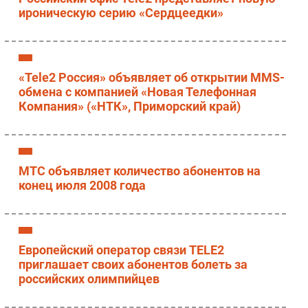
ироническую серию «Сердцеедки»
Безопасность
Инновации
CIO/Управление ИТ
Гаджеты
«Tele2 Россия» объявляет об открытии MMS-
обмена с компанией «Новая Телефонная
Здоровье
Компания» («НТК», Приморский край)
РАЗДЕЛЫ
Новости
МТС объявляет количество абонентов на
Аналитика
конец июля 2008 года
Интервью
Мероприятия
Проекты
Европейский оператор связи TELE2
IT класс
приглашает своих абонентов болеть за
российских олимпийцев
Тестовый стенд
Каталог компаний