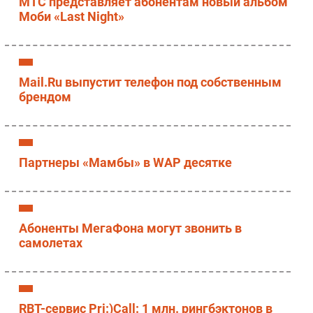
МТС представляет абонентам новый альбом
Моби «Last Night»
Mail.Ru выпустит телефон под собственным
брендом
Партнеры «Мамбы» в WAP десятке
Абоненты МегаФона могут звонить в
самолетах
RBT-сервис Pri:)Call: 1 млн. рингбэктонов в