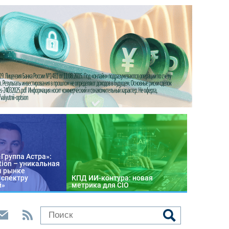
«Группа Астра»:
tion – уникальная
м рынке
 спектру
КПД ИИ-контура: новая
й»
метрика для CIO