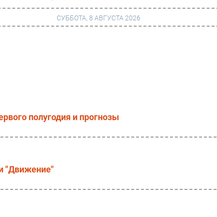
СУББОТА, 8 АВГУСТА 2026
г
Финансы
 сети
Web
ание
Безопасность
Инновации
ервого полугодия и прогнозы
ng
CIO/Управление ИТ
Гаджеты
вание
Здоровье
и "Движение"