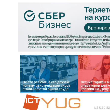
Не сто резюме, а сто друзей:
Летние тарифы м
почему рекомендации снова
операторов для 
стали валютой рынка труда
Ростова-на-Дону 
ЦБ
USD 82