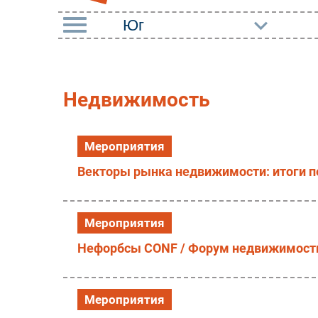
РУБРИКИ
Импорто­замещение
Маркетин
Недвижимость
Автоматизация
Торговые
Промышленности
Оборудов
Мероприятия
Интернет
ПО
Векторы рынка недвижимости: итоги п
Мобильная связь
Outsourci
Фиксированная связь
Кадры
Мероприятия
Интеграция
Регулиро
Нефорбсы CONF / Форум недвижимост
Рынок ПК
Мероприятия