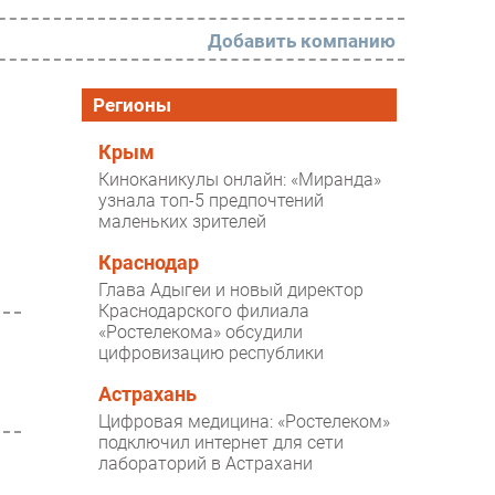
Добавить компанию
РАЗДЕЛЫ
Регионы
Новости
Крым
Киноканикулы онлайн: «Миранда»
Аналитика
узнала топ-5 предпочтений
маленьких зрителей
Интервью
Мероприятия
Краснодар
Глава Адыгеи и новый директор
Проекты
Краснодарского филиала
«Ростелекома» обсудили
IT класс
цифровизацию республики
Тестовый стенд
Астрахань
Каталог компаний
Цифровая медицина: «Ростелеком»
подключил интернет для сети
лабораторий в Астрахани