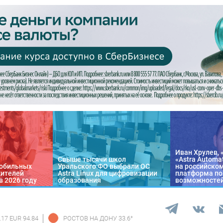
Иван Хрулев, 
Свыше тысячи школ
«Astra Automa
обильных
Уральского ФО выбрали ОС
на российско
жителей
Astra Linux для цифровизации
платформа по
в 2026 году
образования
возможносте
.17 EUR 94.84
РОСТОВ НА ДОНУ
33.6
°