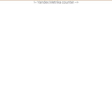
!-- Yandex.Metrika counter -->