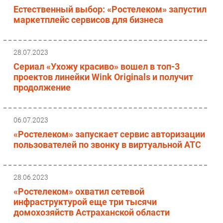
Естественный выбор: «Ростелеком» запустил
Безопасность
маркетплейс сервисов для бизнеса
Инновации
CIO/Управление ИТ
28.07.2023
Гаджеты
Сериал «Ухожу красиво» вошел в топ-3
Здоровье
проектов линейки Wink Originals и получит
продолжение
РАЗДЕЛЫ
Новости
06.07.2023
Аналитика
«Ростелеком» запускает сервис авторизации
пользователей по звонку в виртуальной АТС
Интервью
Мероприятия
Проекты
28.06.2023
IT класс
«Ростелеком» охватил сетевой
инфраструктурой еще три тысячи
Тестовый стенд
домохозяйств Астраханской области
Каталог компаний