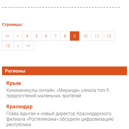
Страницы:
<<
<
4
5
6
7
8
9
10
11
12
13
>
>>
Регионы
Крым
Киноканикулы онлайн: «Миранда» узнала топ-5
предпочтений маленьких зрителей
Краснодар
Глава Адыгеи и новый директор Краснодарского
филиала «Ростелекома» обсудили цифровизацию
республики