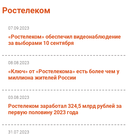
Импорто­замещение
Ростелеком
Автоматизация Промышленности
Интернет
07.09.2023
Мобильная связь
«Ростелеком» обеспечил видеонаблюдение
Фиксированная связь
за выборами 10 сентября
Интеграция
Рынок ПК
08.08.2023
Маркетинг
«Ключ» от «Ростелекома» есть более чем у
Торговые сети
миллиона жителей России
Оборудование
ПО
03.08.2023
Outsourcing
Ростелеком заработал 324,5 млрд рублей за
Кадры
первую половину 2023 года
Регулирование
Финансы
31.07.2023
Web