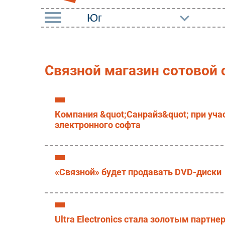
РУБРИКИ
Импорто­замещение
Маркетин
Связной магазин сотовой 
Автоматизация
Торговые
Промышленности
Оборудов
Интернет
Компания &quot;Санрайз&quot; при учас
ПО
электронного софта
Мобильная связь
Outsourci
Фиксированная связь
Кадры
Интеграция
«Связной» будет продавать DVD-диски
Регулиро
Рынок ПК
Ultra Electronics стала золотым партне