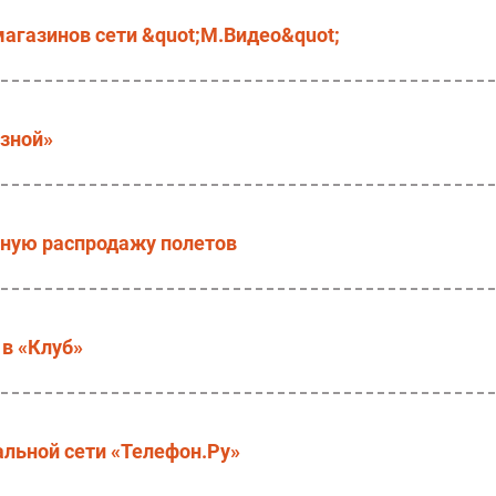
магазинов сети &quot;М.Видео&quot;
язной»
чную распродажу полетов
 в «Клуб»
льной сети «Телефон.Ру»