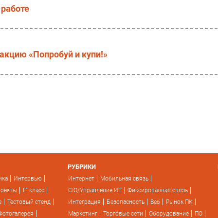
 работе
акцию «Попробуй и купи!»
РУБРИКИ
ика
Интервью
Интернет
Мобильная связь
роекты
IT класс
CIO/Управление ИТ
Фиксированная связь
e
Тестовый стенд
Интеграция
Безопасность
Веб
Рынок ПК
Фотогалерея
Маркетинг
Торговые сети
Оборудование
ПО