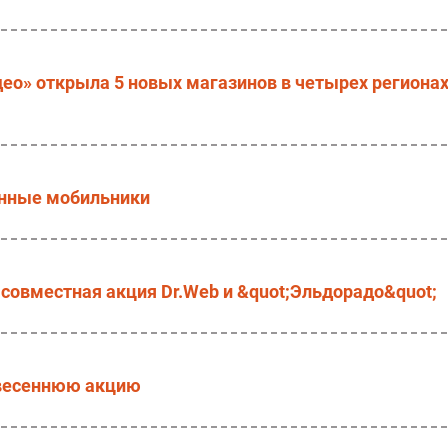
идео» открыла 5 новых магазинов в четырех региона
онные мобильники
 совместная акция Dr.Web и &quot;Эльдорадо&quot;
 весеннюю акцию