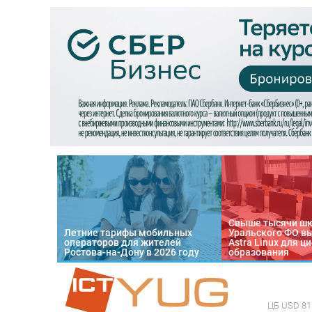
Свыше тысячи ш
Летние тарифы мобильных
Уральского ФО в
операторов для жителей
Astra Linux для 
Ростова-на-Дону в 2026 году
образования
ЦБ
USD 81