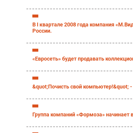
В I квартале 2008 года компания «М.В
России.
«Евросеть» будет продавать коллекци
&quot;Почисть свой компьютер!&quot; -
Группа компаний «Формоза» начинает