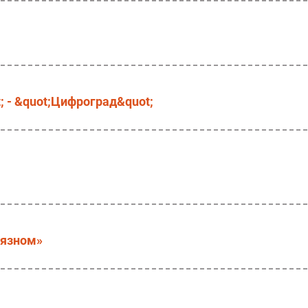
; - &quot;Цифроград&quot;
вязном»