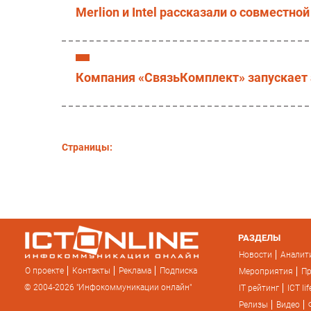
Merlion и Intel рассказали о совместной
Компания «СвязьКомплект» запускает 
Страницы:
РАЗДЕЛЫ
Новости
Аналит
О проекте
Контакты
Реклама
Подписка
Мероприятия
П
© 2004-2026 "Инфокоммуникации онлайн"
IT рейтинг
ICT lif
Релизы
Видео