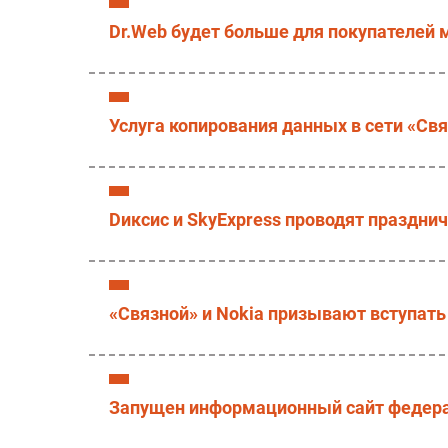
Dr.Web будет больше для покупателей 
Услуга копирования данных в сети «Св
Dиксис и SkyExpress проводят праздни
«Связной» и Nokia призывают вступать
Запущен информационный сайт федера