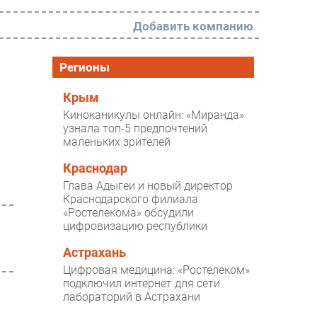
Добавить компанию
РАЗДЕЛЫ
Регионы
Новости
Крым
Киноканикулы онлайн: «Миранда»
Аналитика
узнала топ-5 предпочтений
маленьких зрителей
Интервью
Мероприятия
Краснодар
Глава Адыгеи и новый директор
Проекты
Краснодарского филиала
«Ростелекома» обсудили
IT класс
цифровизацию республики
Тестовый стенд
Астрахань
Каталог компаний
Цифровая медицина: «Ростелеком»
подключил интернет для сети
лабораторий в Астрахани