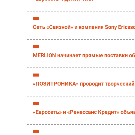
Сеть «Связной» и компания Sony Erics
MERLION начинает прямые поставки об
«ПОЗИТРОНИКА» проводит творческий 
«Евросеть» и «Ренессанс Кредит» объя