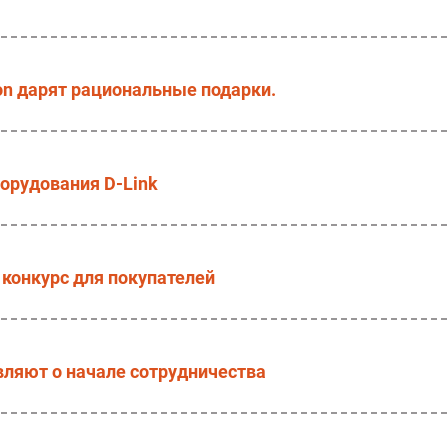
son дарят рациональные подарки.
орудования D-Link
конкурс для покупателей
вляют о начале сотрудничества