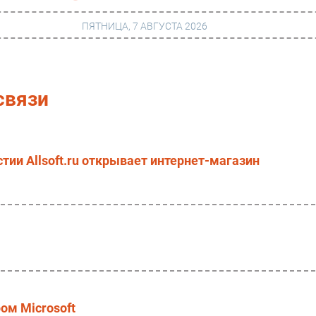
ПЯТНИЦА, 7 АВГУСТА 2026
г
Финансы
связи
 сети
Web
ание
Безопасность
тии Allsoft.ru открывает интернет-магазин
Инновации
ng
CIO/Управление ИТ
Гаджеты
вание
Здоровье
ром Microsoft