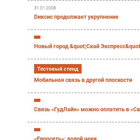
31.01.2008
Dиксис продолжает укрупнение
Новый город &quot;Скай Экспресс&quot
Тестовый стенд
Мобильная связь в другой плоскости
Связь «ГудЛайн» можно оплатить в «С
«Евросеть»: долой чеки