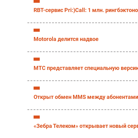
RBT-сервис Pri:)Call: 1 млн. рингбэктон
Motorola делится надвое
МТС представляет специальную версию
Открыт обмен MMS между абонентами 
«Зебра Телеком» открывает новый сер