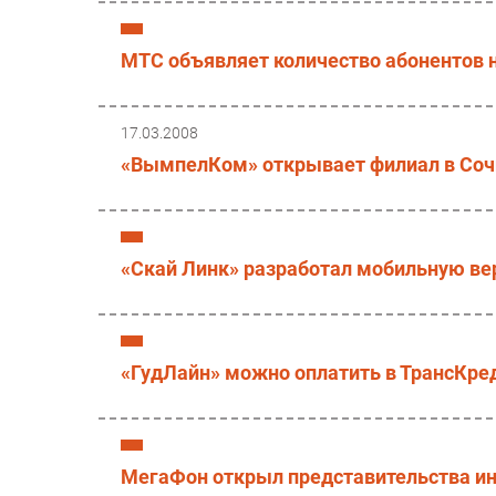
МТС объявляет количество абонентов н
17.03.2008
«ВымпелКом» открывает филиал в Соч
«Скай Линк» разработал мобильную вер
«ГудЛайн» можно оплатить в ТрансКре
МегаФон открыл представительства инт