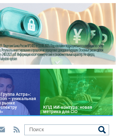
«Группа Астра»:
tion – уникальная
м рынке
 спектру
КПД ИИ-контура: новая
й»
метрика для CIO