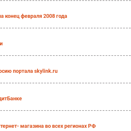
а конец февраля 2008 года
и
сию портала skylink.ru
дитБанке
ернет- магазина во всех регионах РФ