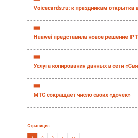
Voicecards.ru: к праздникам открытка 
Huawei представила новое решение IP
Услуга копирования данных в сети «Св
МТС сокращает число своих «дочек»
Страницы:
1
2
3
>
>>