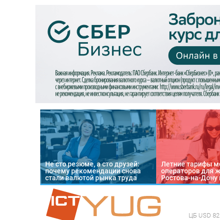
Не сто резюме, а сто друзей:
Летние тарифы м
почему рекомендации снова
операторов для 
стали валютой рынка труда
Ростова-на-Дону 
ЦБ
USD 82