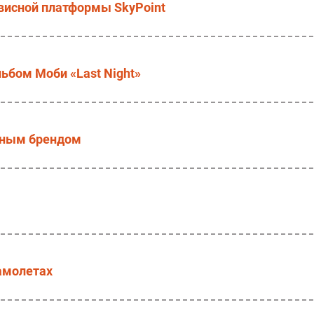
висной платформы SkyPoint
ьбом Моби «Last Night»
енным брендом
амолетах