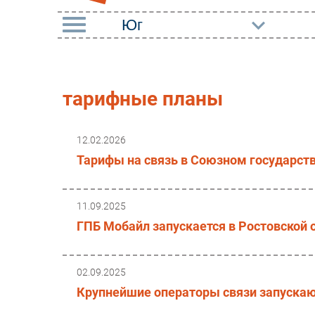
РУБРИКИ
Импорто­замещение
Маркетин
тарифные планы
Автоматизация
Торговые
Промышленности
12.02.2026
Оборудов
Интернет
Тарифы на связь в Союзном государств
ПО
Мобильная связь
Outsourci
Фиксированная связь
11.09.2025
Кадры
ГПБ Мобайл запускается в Ростовской 
Интеграция
Регулиро
Рынок ПК
02.09.2025
Крупнейшие операторы связи запуска