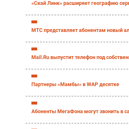
«Скай Линк» расширяет географию сер
МТС представляет абонентам новый ал
Mail.Ru выпустит телефон под собств
Партнеры «Мамбы» в WAP десятке
Абоненты МегаФона могут звонить в с