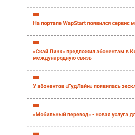
На портале WapStart появился сервис 
«Скай Линк» предложил абонентам в 
международную связь
У абонентов «ГудЛайн» появилась экск
«Мобильный перевод» - новая услуга дл