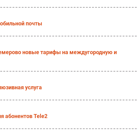
мобильной почты
Кемерово новые тарифы на междугородную и
люзивная услуга
я абонентов Tele2