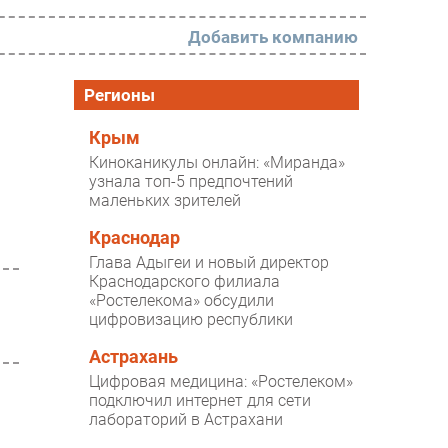
Добавить компанию
РАЗДЕЛЫ
Регионы
Новости
Крым
Киноканикулы онлайн: «Миранда»
Аналитика
узнала топ-5 предпочтений
маленьких зрителей
Интервью
Мероприятия
Краснодар
Глава Адыгеи и новый директор
Проекты
Краснодарского филиала
«Ростелекома» обсудили
IT класс
цифровизацию республики
Тестовый стенд
Астрахань
Каталог компаний
Цифровая медицина: «Ростелеком»
подключил интернет для сети
лабораторий в Астрахани