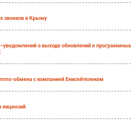
их звонков в Крыму
S–уведомлений о выходе обновлений к программны
;
и mms-обмена с компанией Енисейтелеком
я лицензий