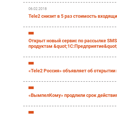
06.02.2018
Tele2 снизит в 5 раз стоимость входящ
Открыт новый сервис по рассылке SM
продуктам &quot;1С:Предприятие&quot
«Tele2 Россия» объявляет об открыти
«ВымпелКому» продлили срок действи