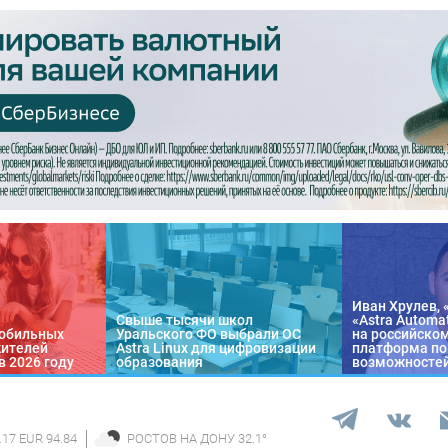
Иван Хрулев, 
Свыше тысячи школ
«Astra Automa
обильных
Уральского ФО выбрали ОС
на российско
жителей
Astra Linux для цифровизации
платформа по
в 2026 году
образования
возможносте
.17 EUR 94.84
РОСТОВ НА ДОНУ
32.1
°