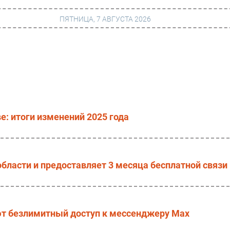
ПЯТНИЦА, 7 АВГУСТА 2026
г
Финансы
 сети
Web
ание
Безопасность
е: итоги изменений 2025 года
Инновации
ng
CIO/Управление ИТ
Гаджеты
области и предоставляет 3 месяца бесплатной связи
вание
Здоровье
ют безлимитный доступ к мессенджеру Мах