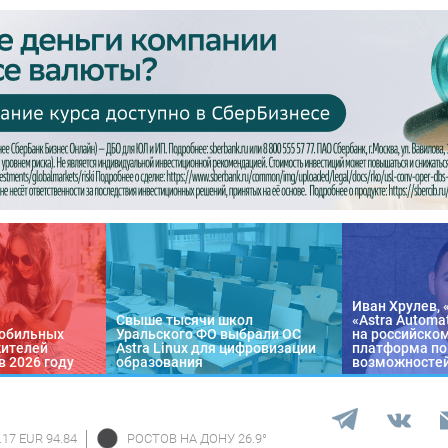
Иван Хрулев, 
Свыше тысячи школ
«Astra Automa
обильных
Уральского ФО выбрали ОС
на российско
жителей
Astra Linux для цифровизации
платформа по
в 2026 году
образования
возможносте
.17 EUR 94.84
РОСТОВ НА ДОНУ
26.9
°