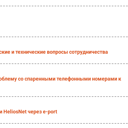
кие и технические вопросы сотрудничества
облему со спаренными телефонными номерами к
HeliosNet через e-port