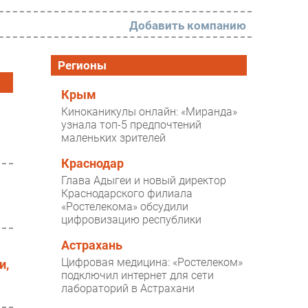
Добавить компанию
РАЗДЕЛЫ
Регионы
Новости
Крым
Киноканикулы онлайн: «Миранда»
Аналитика
узнала топ-5 предпочтений
маленьких зрителей
Интервью
Мероприятия
Краснодар
Глава Адыгеи и новый директор
Проекты
Краснодарского филиала
«Ростелекома» обсудили
IT класс
цифровизацию республики
Тестовый стенд
Астрахань
Каталог компаний
Цифровая медицина: «Ростелеком»
и,
подключил интернет для сети
лабораторий в Астрахани