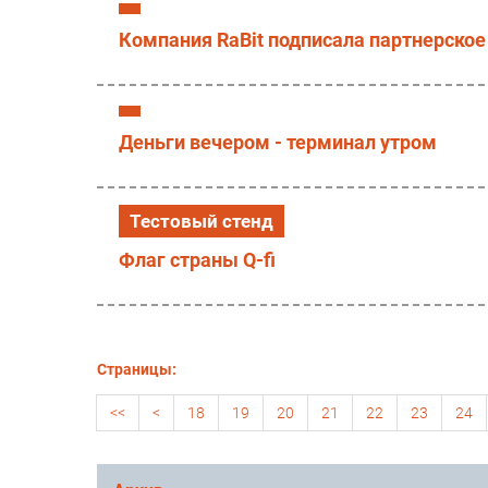
Компания RaBit подписала партнерское
Деньги вечером - терминал утром
Тестовый стенд
Флаг страны Q-fi
Страницы:
<<
<
18
19
20
21
22
23
24