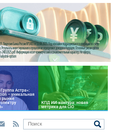
«Группа Астра»:
tion – уникальная
м рынке
 спектру
КПД ИИ-контура: новая
й»
метрика для CIO