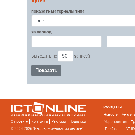
Архив
показать материалы типа
за период
—
Выводить по
записей
РАЗДЕЛЫ
Новости
Аналит
О проекте
Контакты
Реклама
Подписка
Мероприятия
П
© 2004-2026 "Инфокоммуникации онлайн"
IT рейтинг
ICT lif