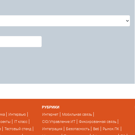
РУБРИКИ
ика
Интервью
Интернет
Мобильная связь
роекты
IT класс
CIO/Управление ИТ
Фиксированная связь
e
Тестовый стенд
Интеграция
Безопасность
Веб
Рынок ПК