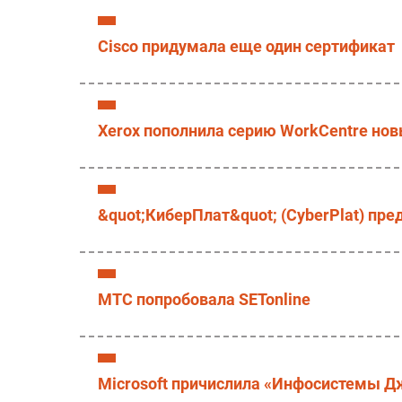
Cisco придумала еще один сертификат
Xerox пополнила серию WorkCentre н
&quot;КиберПлат&quot; (CyberPlat) пр
МТС попробовала SETonline
Microsoft причислила «Инфосистемы Д