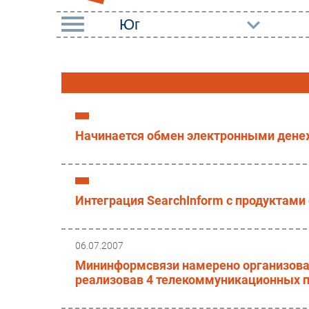
РУБРИКИ
Оборудование
Импорто­замещение
Маркетин
Автоматизация
Торговые
Промышленности
Начинается обмен электронными дене
Оборудов
Интернет
ПО
Мобильная связь
Outsourci
Интеграция SearchInform с продуктами
Фиксированная связь
Кадры
Интеграция
Регулиро
06.07.2007
Рынок ПК
Мининформсвязи намерено организоват
реализовав 4 телекоммуникационных п