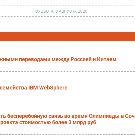
СУББОТА, 8 АВГУСТА 2026
г
Финансы
 сети
Web
жными переводами между Россией и Китаем
ание
Безопасность
Инновации
ng
CIO/Управление ИТ
 семейства IBM WebSphere
Гаджеты
вание
Здоровье
ь бесперебойную связь во время Олимпиады в Соч
роекта стоимостью более 3 млрд руб