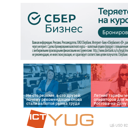
Не сто резюме, а сто друзей:
Летние тарифы м
почему рекомендации снова
операторов для 
стали валютой рынка труда
Ростова-на-Дону 
ЦБ
USD 82