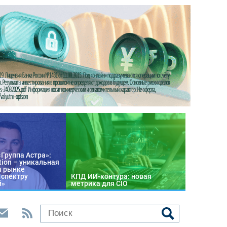
«Группа Астра»:
tion – уникальная
м рынке
 спектру
КПД ИИ-контура: новая
й»
метрика для CIO