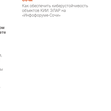
Как обеспечить киберустойчивость
объектов КИИ: ЭЛАР на
«Инфофоруме-Сочи»
том
ете
,
:
ры
е