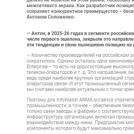
межсетевого экрана. Как разработчик позици
сохраняет конкурентное преимущество – бесе
Антоном Соложенко.
— Антон, в 2025-26 годах в сегменте российс
числе первого эшелона, закрыли это направле
эти тенденции и свою нынешнюю позицию на
— Количество производителей на российском р
сократилось. Однако осталась одна закономер
Enterprise – то есть на дорогостоящие высоко
телеком-операторов и т. д. Это направление, б
ведь среди наиболее крупных организаций стра
операторов связи. И этот промышленный сегм
мы считаем наиболее актуальным с точки зре
Поэтому для InfoWatch ARMA остается стратег
промышленности, а точнее – обеспечение безо
только сами заводы и фабрики с соответствую
инфраструктуру организации, включая промыш
взаимодействия между ними. Предприятия мог
компоненты которого будут максимально грам