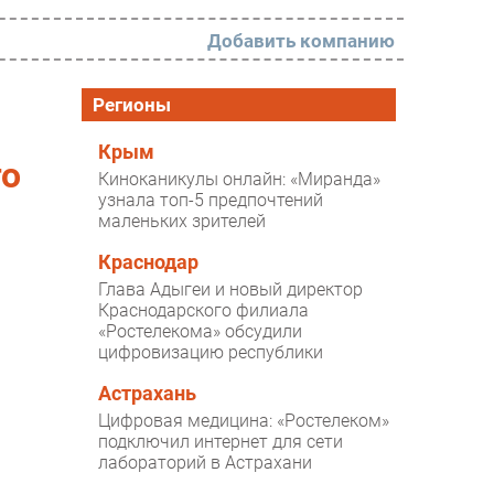
Добавить компанию
РАЗДЕЛЫ
Регионы
Новости
Крым
го
Киноканикулы онлайн: «Миранда»
Аналитика
узнала топ-5 предпочтений
маленьких зрителей
Интервью
Мероприятия
Краснодар
Глава Адыгеи и новый директор
Проекты
Краснодарского филиала
«Ростелекома» обсудили
IT класс
цифровизацию республики
Тестовый стенд
Астрахань
Каталог компаний
Цифровая медицина: «Ростелеком»
подключил интернет для сети
лабораторий в Астрахани