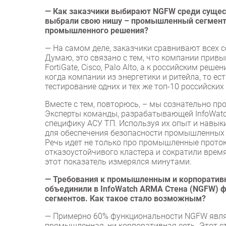
— Как заказчики выбирают NGFW среди сущес
выбрали свою нишу – промышленный сегмент, 
промышленного решения?
— На самом деле, заказчики сравнивают всех с
Думаю, это связано с тем, что компании привы
FortiGate, Cisco, Palo Alto, а к российским ре
когда компании из энергетики и ритейла, то ес
тестирование одних и тех же топ-10 российски
Вместе с тем, повторюсь, – мы сознательно п
Эксперты команды, разрабатывающей InfoWatc
специфику АСУ ТП. Используя их опыт и навык
для обеспечения безопасности промышленных с
Речь идет не только про промышленные прото
отказоустойчивого кластера и сократили время 
этот показатель измерялся минутами.
— Требования к промышленным и корпоративн
объединили в InfoWatch ARMA Стена (NGFW) 
сегментов. Как такое стало возможным?
— Примерно 60% функциональности NGFW являет
промышленная, ни корпоративная сеть. Этот с