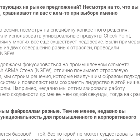
твующих на рынке предложений? Несмотря на то, что вы
сравнивают ли вас с кем-то при выборе именно
о всеми, несмотря на специфику конкретного решения.
кли использовать универсальные продукты Check Point,
шениям у многих всё еще существует недоверие. Были примеры
ть из двух совершенно разных отраслей, проводили
х NGFW.
родолжаем фокусироваться на промышленном сегменте.
h ARMA Стена (NGFW), отлично понимают отраслевую
и, мы строим решения, которые наилучшим образом подхо
истем и позволяют нам сохранять лидерство в этой нише
колы. Например, недавно мы оптимизировали работу
его сходимости до менее, чем одной секунды, тогда как ра
ым файрволлам разные. Тем не менее, недавно вы
функциональность для промышленного и корпоративного
ся базовой – той, без которой не может существовать ни
тек мы выделили в единый централизованный модуль.