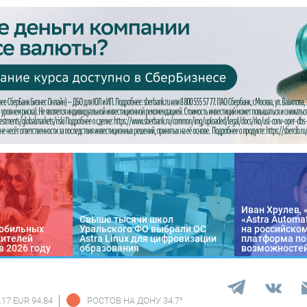
Иван Хрулев, 
Свыше тысячи школ
«Astra Automa
обильных
Уральского ФО выбрали ОС
на российско
жителей
Astra Linux для цифровизации
платформа по
в 2026 году
образования
возможносте
.17 EUR 94.84
РОСТОВ НА ДОНУ
34.7
°