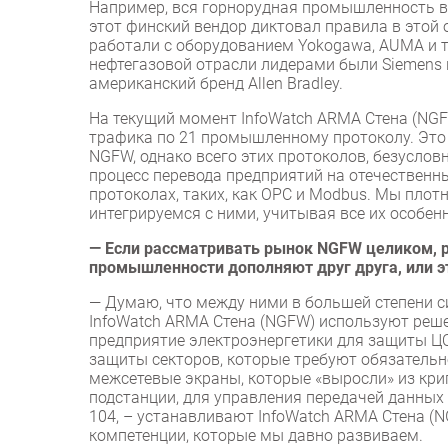
Например, вся горнорудная промышленность в Р
этот финский вендор диктовал правила в этой
работали с оборудованием Yokogawa, AUMA и т.
нефтегазовой отрасли лидерами были Siemens 
американский бренд Allen Bradley.
На текущий момент InfoWatch ARMA Стена (NG
трафика по 21 промышленному протоколу. Это
NGFW, однако всего этих протоколов, безуслов
процесс перевода предприятий на отечественн
протоколах, таких, как OPC и Modbus. Мы пло
интегрируемся с ними, учитывая все их особен
— Если рассматривать рынок NGFW целиком, ра
промышленности дополняют друг друга, или 
— Думаю, что между ними в большей степени с
InfoWatch ARMA Стена (NGFW) используют реше
предприятие электроэнергетики для защиты Ц
защиты секторов, которые требуют обязатель
межсетевые экраны, которые «выросли» из кр
подстанции, для управления передачей данны
104, – устанавливают InfoWatch ARMA Стена (
компетенции, которые мы давно развиваем.