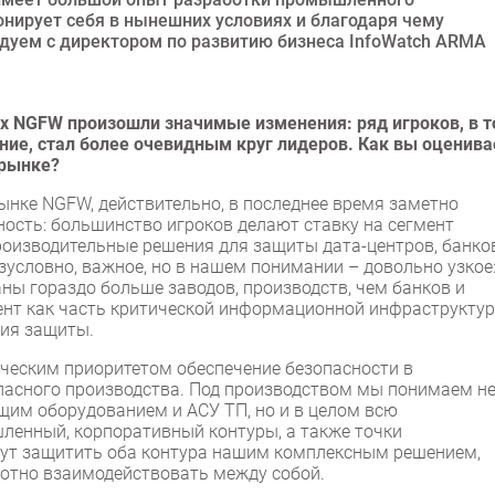
онирует себя в нынешних условиях и благодаря чему
дуем с директором по развитию бизнеса InfoWatch ARMA
ких NGFW произошли значимые изменения: ряд игроков, в 
ние, стал более очевидным круг лидеров. Как вы оценива
 рынке?
ынке NGFW, действительно, в последнее время заметно
ность: большинство игроков делают ставку на сегмент
производительные решения для защиты дата-центров, банков
езусловно, важное, но в нашем понимании – довольно узкое
ны гораздо больше заводов, производств, чем банков и
ент как часть критической информационной инфраструкту
ния защиты.
ическим приоритетом обеспечение безопасности в
пасного производства. Под производством мы понимаем н
щим оборудованием и АСУ ТП, но и в целом всю
ленный, корпоративный контуры, а также точки
ут защитить оба контура нашим комплексным решением,
отно взаимодействовать между собой.