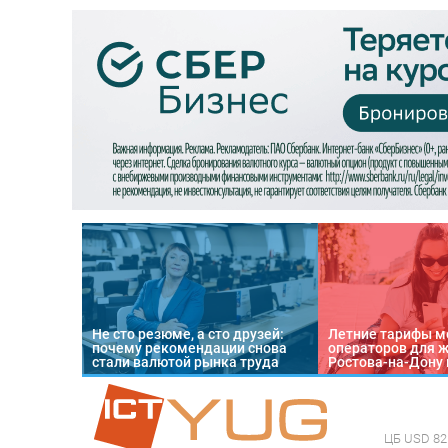
Не сто резюме, а сто друзей:
Летние тарифы м
почему рекомендации снова
операторов для 
стали валютой рынка труда
Ростова-на-Дону 
ЦБ
USD 82