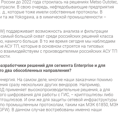
оссии до 2022 года строилась на решениях Metso Outotec,
 отрасли. В свою очередь, нефтедобывающие предприятия
 д., которые тоже имели собственные протоколы. В
и та же Yokogawa, а в химической промышленности –
FW) поддерживает возможность анализа и фильтрации
 самый большой охват среди российских решений класса
но, намного больше. В то же время сегодня мы наблюдаем
ые АСУ ТП, которые в основном строятся на типовых
тно взаимодействуем с производителями российских АСУ ТП
ности.
зработчики решений для сегмента Enterprise и для
это два обособленных направления?
инергия. На самом деле, многие наши заказчики помимо
ния сразу нескольких других вендоров. Например,
ОД применяет высокопроизводительные решения, а для
ного шифрования для работы с ГИС, – криптошлюзы либо
иптошлюзов. И они же для защиты сетевой инфраструктуры
х по промышленным протоколам, таким как МЭК 61850, МЭ
NGFW). В данном случае востребованы именно наши