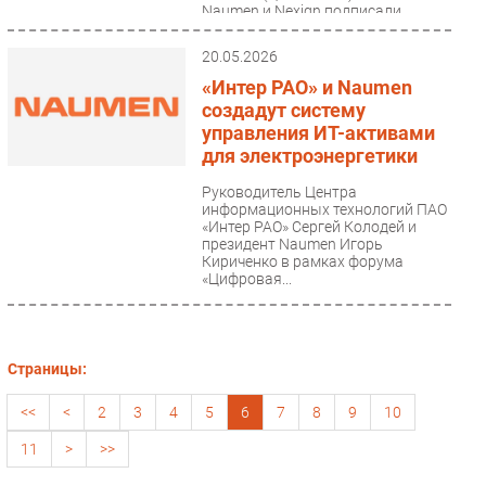
Naumen и Nexign подписали
соглашение о сотрудничестве....
20.05.2026
«Интер РАО» и Naumen
создадут систему
управления ИТ-активами
для электроэнергетики
Руководитель Центра
информационных технологий ПАО
«Интер РАО» Сергей Колодей и
президент Naumen Игорь
Кириченко в рамках форума
«Цифровая...
Страницы:
<<
<
2
3
4
5
6
7
8
9
10
11
>
>>