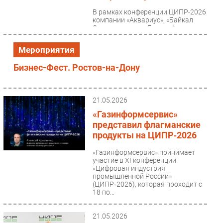
В рамках конференции ЦИПР-2026
компании «Аквариус», «Байкал
Электроникс» и «Группа Астра»
объявили о намерении совместно
создавать...
Мероприятия
Бизнес-Фест. Ростов-на-Дону
21.05.2026
«Газинформсервис»
представил флагманские
продукты на ЦИПР‑2026
«Газинформсервис» принимает
участие в XI конференции
«Цифровая индустрия
промышленной России»
(ЦИПР‑2026), которая проходит с
18 по...
21.05.2026