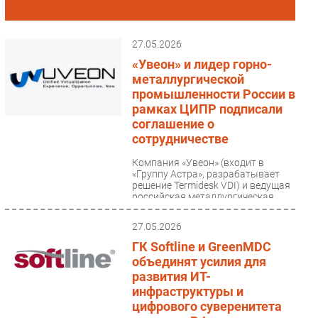
Маркетинг
Импорто­замещение
Автоматизация Промышленности
27.05.2026
Интернет
«Увеон» и лидер горно-
металлургической
Мобильная связь
промышленности России в
Фиксированная связь
рамках ЦИПР подписали
Интеграция
соглашение о
сотрудничестве
Рынок ПК
Маркетинг
Компания «Увеон» (входит в
«Группу Астра», разрабатывает
Торговые сети
решение Termidesk VDI) и ведущая
российская металлургическая
Оборудование
компания подписали...
ПО
27.05.2026
Outsourcing
ГК Softline и GreenMDC
Кадры
объединят усилия для
развития ИТ-
Регулирование
инфраструктуры и
Финансы
цифрового суверенитета
Web