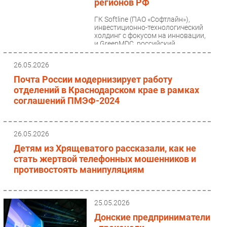
регионов РФ
Безопасность
ГК Softline (ПАО «Софтлайн»),
Инновации
инвестиционно-технологический
холдинг с фокусом на инновации,
CIO/Управление ИТ
и GreenMDC, российский
разработчик и производитель...
Гаджеты
26.05.2026
Здоровье
Почта России модернизирует работу
отделений в Краснодарском крае в рамках
РАЗДЕЛЫ
соглашений ПМЭФ-2024
Новости
Аналитика
26.05.2026
Детям из Хрящеватого рассказали, как не
Интервью
стать жертвой телефонных мошенников и
Мероприятия
противостоять манипуляциям
Проекты
IT класс
25.05.2026
Тестовый стенд
Донские предприниматели
Каталог компаний