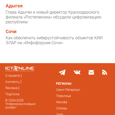
Адыгея
Глава Адыгеи и новый директор Краснодарского
филиала «Ростелекома» обсудили цифровизацию
республики
Сочи
Как обеспечить киберустойчивость объектов КИИ:
ЭЛАР на «Инфофоруме-Сочи»
О проекте
Контакты
РЕГИОНЫ
Реклама
Санкт-Петербург
Подписка
Поволжье
© 2004-2026
Москва
"Инфокоммуникации
онлайн"
Сибирь
Урал