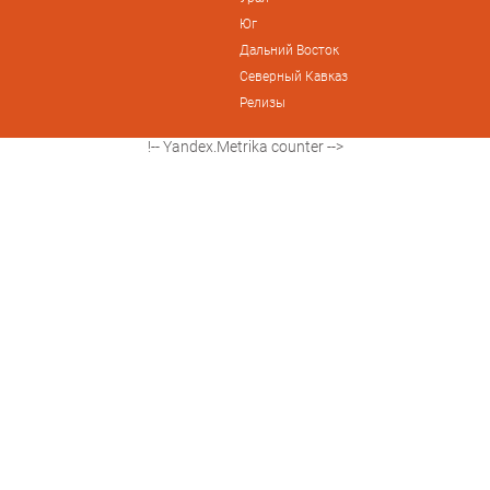
Юг
Дальний Восток
Северный Кавказ
Релизы
!-- Yandex.Metrika counter -->