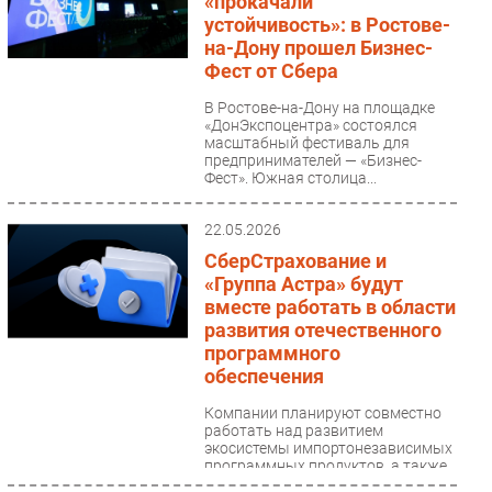
«прокачали
устойчивость»: в Ростове-
на-Дону прошел Бизнес-
Фест от Сбера
В Ростове-на-Дону на площадке
«ДонЭкспоцентра» состоялся
масштабный фестиваль для
предпринимателей — «Бизнес-
Фест». Южная столица...
22.05.2026
СберСтрахование и
«Группа Астра» будут
вместе работать в области
развития отечественного
программного
обеспечения
Компании планируют совместно
работать над развитием
экосистемы импортонезависимых
программных продуктов, а также
подготовкой ИТ-кадров...