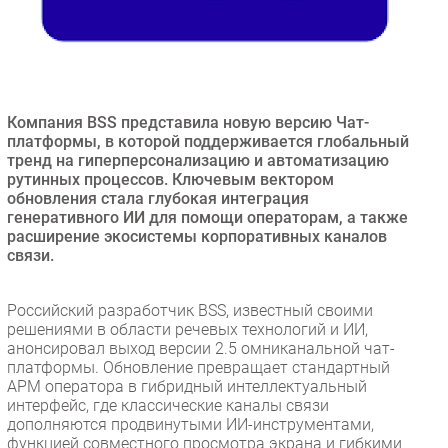
Безопасность
Инновации
CIO/Управление ИТ
Гаджеты
Компания BSS представила новую версию Чат-
Здоровье
платформы, в которой поддерживается глобальный
тренд на гиперперсонализацию и автоматизацию
рутинных процессов. Ключевым вектором
РАЗДЕЛЫ
обновления стала глубокая интеграция
генеративного ИИ для помощи операторам, а также
расширение экосистемы корпоративных каналов
Новости
связи.
Аналитика
Интервью
Российский разработчик BSS, известный своими
Мероприятия
решениями в области речевых технологий и ИИ,
анонсировал выход версии 2.5 омниканальной чат-
Проекты
платформы. Обновление превращает стандартный
IT класс
АРМ оператора в гибридный интеллектуальный
Тестовый стенд
интерфейс, где классические каналы связи
дополняются продвинутыми ИИ-инструментами,
Каталог компаний
функцией совместного просмотра экрана и гибкими