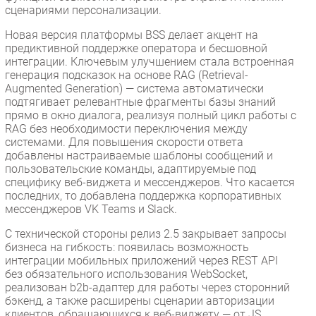
сценариями персонализации.
Новая версия платформы BSS делает акцент на
предиктивной поддержке оператора и бесшовной
интеграции. Ключевым улучшением стала встроенная
генерация подсказок на основе RAG (Retrieval-
Augmented Generation) — система автоматически
подтягивает релевантные фрагменты базы знаний
прямо в окно диалога, реализуя полный цикл работы с
RAG без необходимости переключения между
системами. Для повышения скорости ответа
добавлены настраиваемые шаблоны сообщений и
пользовательские команды, адаптируемые под
специфику веб-виджета и мессенджеров. Что касается
последних, то добавлена поддержка корпоративных
мессенджеров VK Teams и Slack.
С технической стороны релиз 2.5 закрывает запросы
бизнеса на гибкость: появилась возможность
интеграции мобильных приложений через REST API
без обязательного использования WebSocket,
реализован b2b-адаптер для работы через сторонний
бэкенд, а также расширены сценарии авторизации
клиентов, обращающихся к веб-виджету — от JS