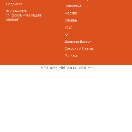
Подписка
Поволжье
© 2004-2026
Москва
"Инфокоммуникации
онлайн"
Сибирь
Урал
Юг
Дальний Восток
Северный Кавказ
Релизы
!-- Yandex.Metrika counter -->