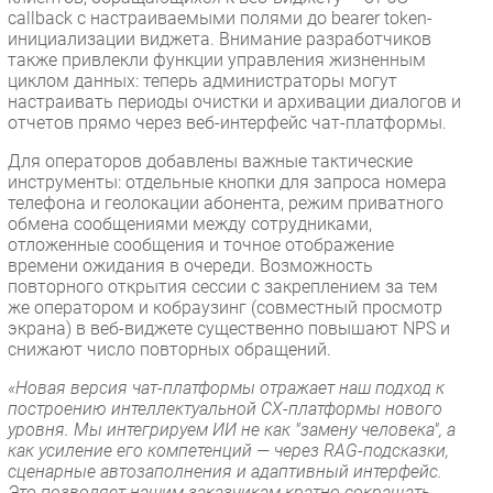
callback с настраиваемыми полями до bearer token-
инициализации виджета. Внимание разработчиков
также привлекли функции управления жизненным
циклом данных: теперь администраторы могут
настраивать периоды очистки и архивации диалогов и
отчетов прямо через веб-интерфейс чат-платформы.
Для операторов добавлены важные тактические
инструменты: отдельные кнопки для запроса номера
телефона и геолокации абонента, режим приватного
обмена сообщениями между сотрудниками,
отложенные сообщения и точное отображение
времени ожидания в очереди. Возможность
повторного открытия сессии с закреплением за тем
же оператором и кобраузинг (совместный просмотр
экрана) в веб-виджете существенно повышают NPS и
снижают число повторных обращений.
«Новая версия чат-платформы отражает наш подход к
построению интеллектуальной CX-платформы нового
уровня. Мы интегрируем ИИ не как "замену человека", а
как усиление его компетенций — через RAG-подсказки,
сценарные автозаполнения и адаптивный интерфейс.
Это позволяет нашим заказчикам кратно сокращать