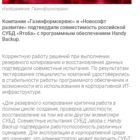
Безопасность
Изображение: Газинформсервис
Инновации
Компании «Газинформсервис» и «Новософт
CIO/Управление ИТ
развитие» подтвердили совместимость российской
СУБД «Ятоба» с программным обеспечением Handy
Гаджеты
Backup.
Здоровье
Корректную работу решений при выполнении
РАЗДЕЛЫ
резервного копирования и восстановления данных
подтвердили совместные испытания. По результатам
Новости
тестирования специалисты компаний удостоверились
в стабильности работы программного обеспечения и
Аналитика
возможности его использования в корпоративной ИТ-
Интервью
инфраструктуре.
Мероприятия
«Для резервного копирования критична работа в
полном цикле: создание, проверка целостности,
Проекты
восстановление на том же или другом экземпляре
IT класс
СУБД. Совместные испытания СУБД Jatoba с Handy
Тестовый стенд
Backup подтвердили работоспособность различных
сценариев. Для эксплуатации в корпоративной среде
Каталог компаний
это означает, что администратор может включить СУБД