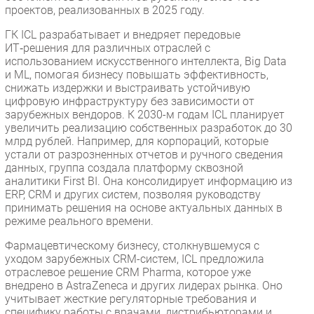
проектов, реализованных в 2025 году.
ГК ICL разрабатывает и внедряет передовые
ИТ‑решения для различных отраслей с
использованием искусственного интеллекта, Big Data
и ML, помогая бизнесу повышать эффективность,
снижать издержки и выстраивать устойчивую
цифровую инфраструктуру без зависимости от
зарубежных вендоров. К 2030-м годам ICL планирует
увеличить реализацию собственных разработок до 30
млрд рублей. Например, для корпораций, которые
устали от разрозненных отчетов и ручного сведения
данных, группа создала платформу сквозной
аналитики First BI. Она консолидирует информацию из
ERP, CRM и других систем, позволяя руководству
принимать решения на основе актуальных данных в
режиме реального времени.
Фармацевтическому бизнесу, столкнувшемуся с
уходом зарубежных CRM-систем, ICL предложила
отраслевое решение CRM Pharma, которое уже
внедрено в AstraZeneca и других лидерах рынка. Оно
учитывает жесткие регуляторные требования и
специфику работы с врачами, дистрибьюторами и