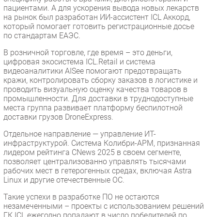
пациентами. А для ускорения вывода новых лекарств
на рынок был разработан ИИ-ассистент ICL Аккорд,
который помогает готовить регистрационные досье
по стандартам ЕАЭС.
В розничной торговле, где время – это деньги,
цифровая экосистема ICL.Retail и система
видеоаналитики AISee помогают предотвращать
кражи, контролировать сборку заказов в логистике и
проводить визуальную оценку качества товаров в
промышленности. Для доставки в труднодоступные
места группа развивает платформу беспилотной
доставки грузов DroneExpress.
Отдельное направление — управление ИТ-
инфраструктурой. Система Колибри-АРМ, признанная
лидером рейтинга CNews 2025 в своем сегменте,
позволяет централизованно управлять тысячами
рабочих мест в гетерогенных средах, включая Astra
Linux и другие отечественные ОС.
Такие успехи в разработке ПО не остаются
незамеченными – проекты с использованием решений
ГК ICL ежегодно попадают в число победителей по