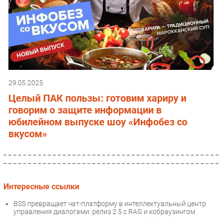
29.05.2025
Целый ПАК пользы: готовим хариру и
говорим о защите информации в
юбилейном выпуске шоу «Инфобез со
вкусом»
Интересные ссылки
BSS превращает чат-платформу в интеллектуальный центр
управления диалогами: релиз 2.5 с RAG и кобраузингом