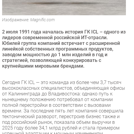
Безопасность
Инновации
Изображение: Magnific.com
CIO/Управление ИТ
2 июля 1991 года началась история ГК ICL – одного из
Гаджеты
лидеров современной российской ИТ-отрасли.
Здоровье
Юбилей группа компаний встречает с расширенной
линейкой собственных программных продуктов,
заводом мощностью до 1 млн изделий в год и
РАЗДЕЛЫ
стратегией, позволяющей конкурировать с
крупнейшими мировыми брендами.
Новости
Аналитика
Сегодня ГК ICL — это команда из более чем 3,7 тысяч
Интервью
высококлассных специалистов, объединяющая офисы
от Калининграда до Владивостока: однако путь к
Мероприятия
нынешнему положению потребовал от компании
Проекты
полной перестройки в соответствии с вызовами
времени. За последние пять лет компания совершила
IT класс
тектонический разворот, перестроив бизнес также и
Тестовый стенд
под российский рынок, показала объем выручки в
2025 году более 34,1 млрд рублей и стала примером
Каталог компаний
успешной адаптации к мощным изменениям.