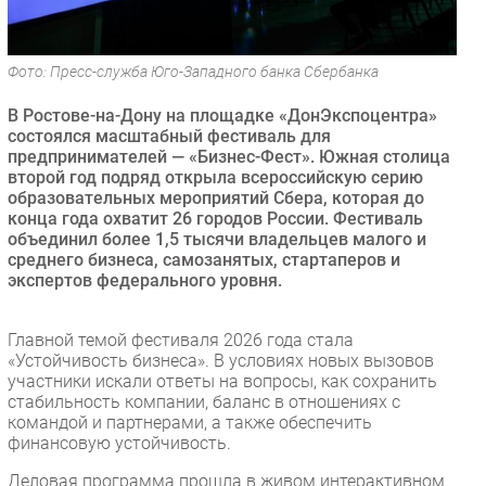
Безопасность
Инновации
Фото: Пресс-служба Юго-Западного банка Сбербанка
CIO/Управление ИТ
В Ростове-на-Дону на площадке «ДонЭкспоцентра»
Гаджеты
состоялся масштабный фестиваль для
Здоровье
предпринимателей — «Бизнес-Фест». Южная столица
второй год подряд открыла всероссийскую серию
образовательных мероприятий Сбера, которая до
РАЗДЕЛЫ
конца года охватит 26 городов России. Фестиваль
объединил более 1,5 тысячи владельцев малого и
Новости
среднего бизнеса, самозанятых, стартаперов и
экспертов федерального уровня.
Аналитика
Интервью
Главной темой фестиваля 2026 года стала
Мероприятия
«Устойчивость бизнеса». В условиях новых вызовов
Проекты
участники искали ответы на вопросы, как сохранить
стабильность компании, баланс в отношениях с
IT класс
командой и партнерами, а также обеспечить
Тестовый стенд
финансовую устойчивость.
Каталог компаний
Деловая программа прошла в живом интерактивном