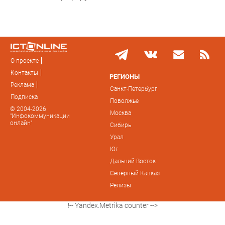
О проекте
Контакты
РЕГИОНЫ
Реклама
Санкт-Петербург
Подписка
Поволжье
© 2004-2026
Москва
"Инфокоммуникации
онлайн"
Сибирь
Урал
Юг
Дальний Восток
Северный Кавказ
Релизы
!-- Yandex.Metrika counter -->