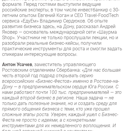
формате. Перед гостями выступили ведущие
российские эксперты, в том числе инвестбанкир с 30-
летним опытом Евгений Коган и СЕО Travel-FoodTech
сервиса «ЕдуЕм» Владимир Сердюков. Об опыте
развития бизнеса здесь, на Дону, рассказал Андрей
Яковер — основатель международной сети «Шаурма
Shop». Участники не только прослушали лекции, но и
разобрали реальные бизнес-кейсы, получили
практические инструменты для роста и смогли задать
спикерам интересующие вопросы.
Антон Усачев
, заместитель управляющего
Ростовским отделением Сбербанка:
«Для нас большая
честь второй год подряд открывать серию
всероссийских «Бизнес-Фестов» именно в Ростове-на-
Дону — в предпринимательском сердце Юга России. С
нами работают почти 100 тыс. предпринимателей — это
каждый второй бизнес в регионе. Наша задача — не
только дать полезные знания, но и создать среду для
прямого общения бизнеса с теми, кто уже прошел
сложные этапы роста. Уверен, каждый ушел с Бизнес-
Феста не просто с идеями, а с конкретными
инструментами для их немедленного воплощения. И