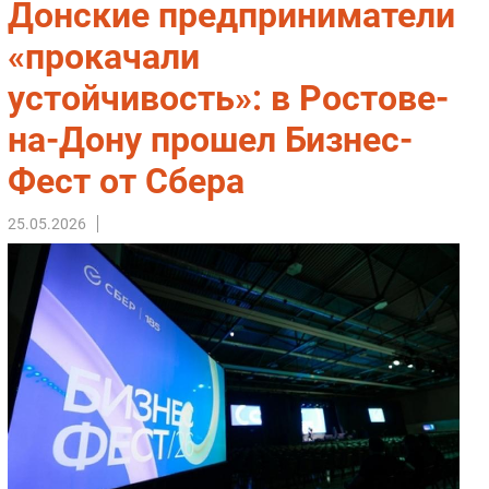
Донские предприниматели
Импорто­замещение
«прокачали
Автоматизация Промышленности
устойчивость»: в Ростове-
Интернет
Мобильная связь
на-Дону прошел Бизнес-
Фиксированная связь
Фест от Сбера
Интеграция
Рынок ПК
25.05.2026
Маркетинг
Торговые сети
Оборудование
ПО
Outsourcing
Кадры
Регулирование
Финансы
Web