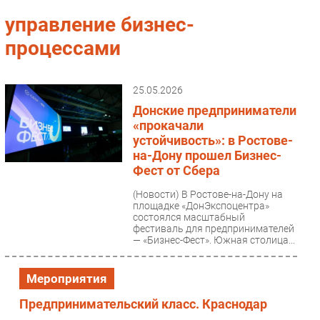
Импорто­замещение
управление бизнес-
Автоматизация Промышленности
процессами
Интернет
Мобильная связь
25.05.2026
Фиксированная связь
Донские предприниматели
Интеграция
«прокачали
Рынок ПК
устойчивость»: в Ростове-
на-Дону прошел Бизнес-
Маркетинг
Фест от Сбера
Торговые сети
(Новости)
В Ростове-на-Дону на
Оборудование
площадке «ДонЭкспоцентра»
состоялся масштабный
ПО
фестиваль для предпринимателей
Outsourcing
— «Бизнес-Фест». Южная столица...
Кадры
Мероприятия
Регулирование
Финансы
Предпринимательский класс. Краснодар
Web