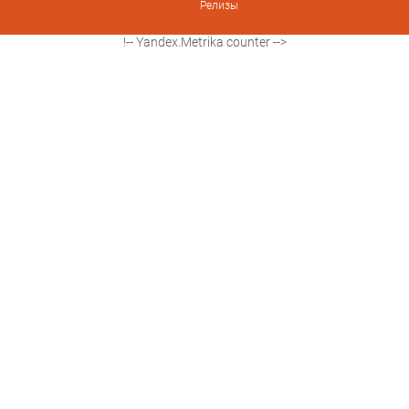
Релизы
!-- Yandex.Metrika counter -->