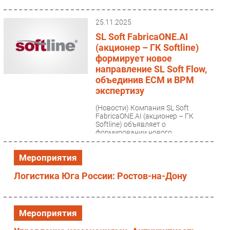
Безопасность
25.11.2025
Инновации
SL Soft FabricaONE.AI
CIO/Управление ИТ
(акционер – ГК Softline)
Гаджеты
формирует новое
направление SL Soft Flow,
Здоровье
объединив ECM и BPM
экспертизу
РАЗДЕЛЫ
(Новости)
Компания SL Soft
FabricaONE.AI (акционер – ГК
Новости
Softline) объявляет о
формировании нового
Аналитика
направления SL Soft Flow – оно
объединило...
Интервью
Мероприятия
Мероприятия
Логистика Юга России: Ростов-на-Дону
Проекты
IT класс
Тестовый стенд
Мероприятия
Каталог компаний