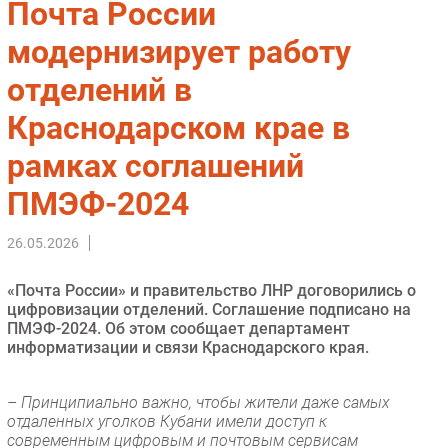
Почта России
Импорто­замещение
модернизирует работу
Автоматизация Промышленности
отделений в
Интернет
Мобильная связь
Краснодарском крае в
Фиксированная связь
рамках соглашений
Интеграция
Рынок ПК
ПМЭФ-2024
Маркетинг
26.05.2026
Торговые сети
Оборудование
«Почта России» и правительство ЛНР договорились о
ПО
цифровизации отделений. Соглашение подписано на
ПМЭФ-2024. Об этом сообщает департамент
Outsourcing
информатизации и связи Краснодарского края.
Кадры
Регулирование
– Принципиально важно, чтобы жители даже самых
Финансы
отдаленных уголков Кубани имели доступ к
современным цифровым и почтовым сервисам
Web