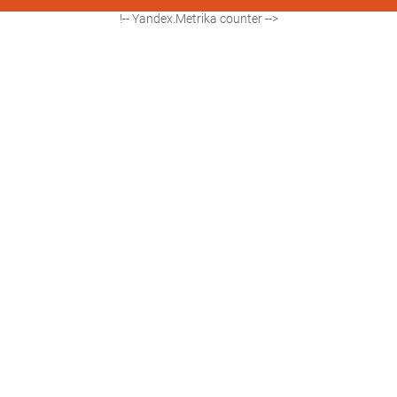
!-- Yandex.Metrika counter -->