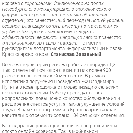
наравне с горожанами. Заключенное на полях
Безопасность
Петербургского международного экономического
форума партнерство – это не только обновление
Инновации
отделений, это качественный переход на новый уровень
CIO/Управление ИТ
сервиса. Благодаря сотрудничеству почта становится
удобнее, быстрее и технологичнее, ведь от
Гаджеты
эффективности ее работы напрямую зависит качество
Здоровье
жизни миллионов наших граждан, –
отметил
руководитель департамента информатизации и связи
Краснодарского края
Станислав Завальный
.
РАЗДЕЛЫ
Всего на территории региона работает порядка 1,2
Новости
тыс. отделений почтовой связи, из них более 900
расположены в сельской местности. В рамках
Аналитика
исполнения поручения Президента РФ Владимира
Интервью
Путина в крае продолжают модернизацию сельских
почтовых отделений. Работу проводят в трех
Мероприятия
направлениях: повышение качества обслуживания и
Проекты
расширение спектра услуг, а также улучшение условий
труда. В рамках программы в Краснодарском крае
IT класс
капитально отремонтировано 184 сельских отделения.
Тестовый стенд
Благодаря цифровизации значительно расширился
Каталог компаний
спектр онлайн-сервисов. Так, в мобильном