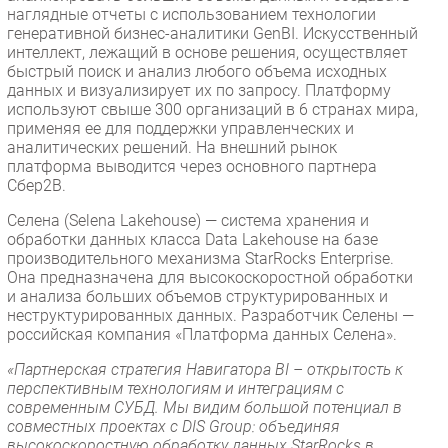
наглядные отчеты с использованием технологии
генеративной бизнес-аналитики GenBI. Искусственный
интеллект, лежащий в основе решения, осуществляет
быстрый поиск и анализ любого объема исходных
данных и визуализирует их по запросу. Платформу
используют свыше 300 организаций в 6 странах мира,
применяя ее для поддержки управленческих и
аналитических решений. На внешний рынок
платформа выводится через основного партнера
Сбер2B.
Селена (Selena Lakehouse) — система хранения и
обработки данных класса Data Lakehouse на базе
производительного механизма StarRocks Enterprise.
Она предназначена для высокоскоростной обработки
и анализа больших объемов структурированных и
неструктурированных данных. Разработчик Селены —
российская компания «Платформа данных Селена».
«Партнерская стратегия Навигатора BI – открытость к
перспективным технологиям и интеграциям с
современным СУБД. Мы видим большой потенциал в
совместных проектах с DIS Group: объединяя
высокоскоростную обработку данных StarRocks в