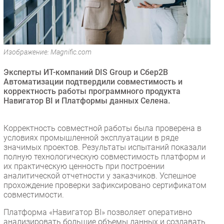
Безопасность
Инновации
CIO/Управление ИТ
Изображение: Magnific.com
Гаджеты
Здоровье
Эксперты ИТ-компаний DIS Group и Сбер2В
Автоматизации подтвердили совместимость и
корректность работы программного продукта
РАЗДЕЛЫ
Навигатор BI и Платформы данных Селена.
Новости
Корректность совместной работы была проверена в
Аналитика
условиях промышленной эксплуатации в ряде
Интервью
значимых проектов. Результаты испытаний показали
полную технологическую совместимость платформ и
Мероприятия
их практическую ценность при построении
Проекты
аналитической отчетности у заказчиков. Успешное
прохождение проверки зафиксировано сертификатом
IT класс
совместимости.
Тестовый стенд
Платформа «Навигатор BI» позволяет оперативно
Каталог компаний
анализировать большие объемы данных и создавать