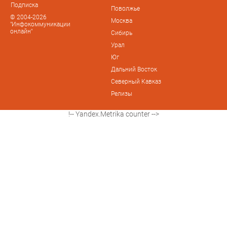
Подписка
Поволжье
© 2004-2026
Москва
"Инфокоммуникации
онлайн"
Сибирь
Урал
Юг
Дальний Восток
Северный Кавказ
Релизы
!-- Yandex.Metrika counter -->