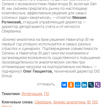
Селене с возможностями Навигатора BI, включая Gen
BI, мы сможем предлагать рынку по-настоящему
комплексные, эффективные решения для самых
сложных задач заказчиков»,
— отметил
Михаил
Ратинский,
старший управляющий директор —
директор департамента учета и отчетности
Сбербанка.
«Бизнес-аналитика на базе решения Навигатор BI не
первый год успешно используется в самых разных
отраслях и сценариях. Подтверждение совместимости
Селены и Навигатор BI даст многим компаниям и
организациям возможность существенного повышения
производительности аналитических систем при
оптимизации нагрузки на корпоративные системы»,
—
подчеркнул
Олег Гиацинтов,
технический директор DIS
Group.
ОТПРАВИТЬ:
Тематики:
Интеграция
,
ПО
Ключевые слова:
Сбербанк
,
бизнес-аналитика
,
BI
,
DIS
Group