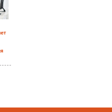
яет
ня