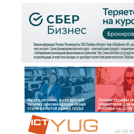
Не сто резюме, а сто друзей:
Летние тарифы м
почему рекомендации снова
операторов для 
стали валютой рынка труда
Ростова-на-Дону 
ЦБ
USD 82