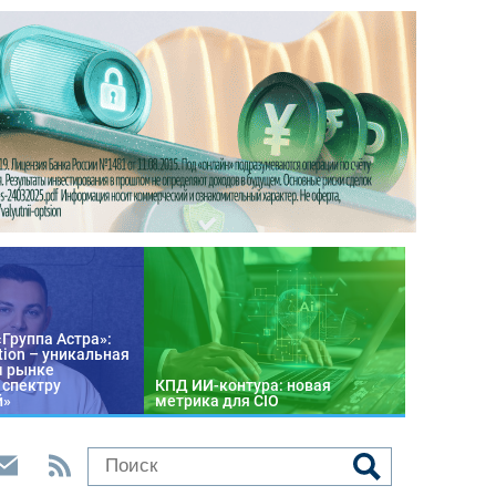
«Группа Астра»:
tion – уникальная
м рынке
 спектру
КПД ИИ-контура: новая
й»
метрика для CIO