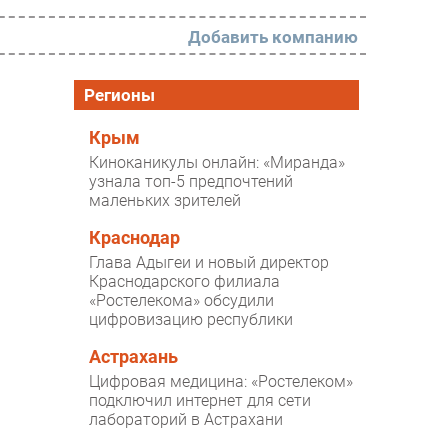
Добавить компанию
РАЗДЕЛЫ
Регионы
Новости
Крым
Киноканикулы онлайн: «Миранда»
Аналитика
узнала топ-5 предпочтений
маленьких зрителей
Интервью
Мероприятия
Краснодар
Глава Адыгеи и новый директор
Проекты
Краснодарского филиала
«Ростелекома» обсудили
IT класс
цифровизацию республики
Тестовый стенд
Астрахань
Каталог компаний
Цифровая медицина: «Ростелеком»
подключил интернет для сети
лабораторий в Астрахани