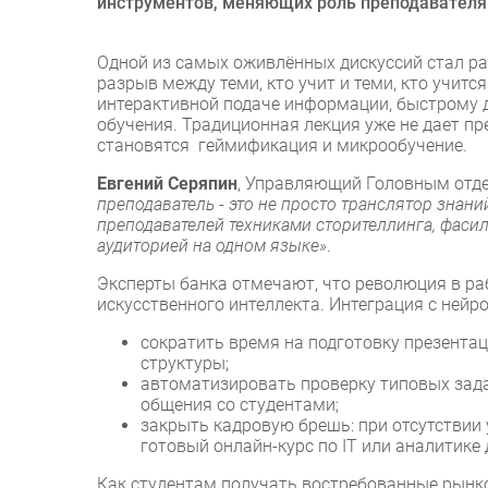
инструментов, меняющих роль преподавателя 
Одной из самых оживлённых дискуссий стал ра
разрыв между теми, кто учит и теми, кто учитс
интерактивной подаче информации, быстрому 
обучения. Традиционная лекция уже не дает 
становятся геймификация и микрообучение.
Евгений Серяпин
, Управляющий Головным отд
преподаватель - это не просто транслятор знани
преподавателей техниками сторителлинга, фасил
аудиторией на одном языке»
.
Эксперты банка отмечают, что революция в ра
искусственного интеллекта. Интеграция с ней
сократить время на подготовку презента
структуры;
автоматизировать проверку типовых зад
общения со студентами;
закрыть кадровую брешь: при отсутствии
готовый онлайн-курс по IT или аналитике 
Как студентам получать востребованные рынк