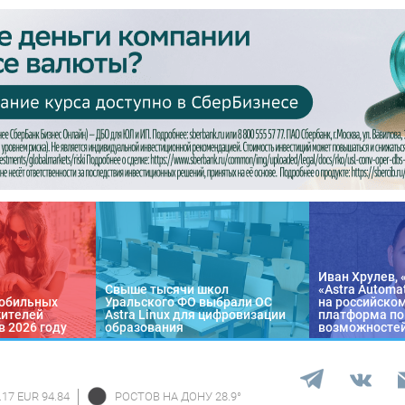
Иван Хрулев, 
Свыше тысячи школ
«Astra Automa
обильных
Уральского ФО выбрали ОС
на российско
жителей
Astra Linux для цифровизации
платформа по
в 2026 году
образования
возможносте
.17 EUR 94.84
РОСТОВ НА ДОНУ
28.9
°