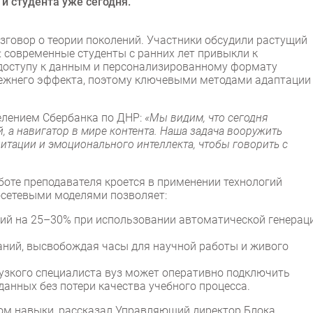
и студента уже сегодня.
зговор о теории поколений. Участники обсудили растущий
я: современные студенты с ранних лет привыкли к
доступу к данным и персонализированному формату
прежнего эффекта, поэтому ключевыми методами адаптации
елением Сбербанка по ДНР:
«Мы видим, что сегодня
й, а навигатор в мире контента. Наша задача вооружить
итации и эмоционального интеллекта, чтобы говорить с
боте преподавателя кроется в применении технологий
росетевыми моделями позволяет:
ций на 25–30% при использовании автоматической генерац
аний, высвобождая часы для научной работы и живого
 узкого специалиста вуз может оперативно подключить
данных без потери качества учебного процесса.
ом навыки, рассказал Управляющий директор Блока