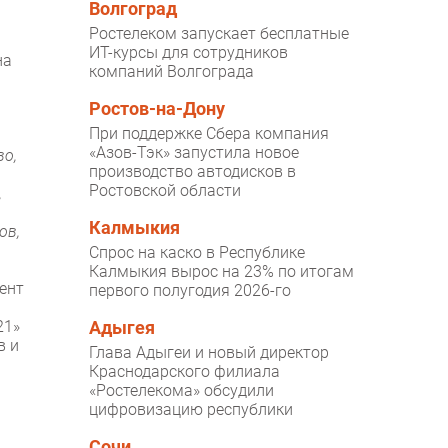
Волгоград
Ростелеком запускает бесплатные
ИТ-курсы для сотрудников
на
компаний Волгограда
Ростов-на-Дону
При поддержке Сбера компания
«Азов-Тэк» запустила новое
во,
производство автодисков в
Ростовской области
,
Калмыкия
ов,
Спрос на каско в Республике
Калмыкия вырос на 23% по итогам
ент
первого полугодия 2026-го
21»
Адыгея
в и
Глава Адыгеи и новый директор
Краснодарского филиала
«Ростелекома» обсудили
цифровизацию республики
Сочи