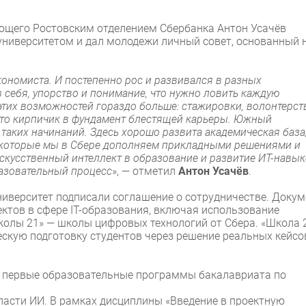
яющего Ростовским отделением Сбербанка Антон Усачёв
университетом и дал молодежи личный совет, основанный 
кономиста. И постепенно рос и развивался в разных
 себя, упорство и понимание, что нужно ловить каждую
тих возможностей гораздо больше: стажировки, волонтерст
 это кирпичик в фундамент блестящей карьеры. Южный
таких начинаний. Здесь хорошо развита академическая база
 которые мы в Сбере дополняем прикладными решениями и
кусственный интеллект в образование и развитие ИТ-навык
разовательный процесс
», — отметил
Антон Усачёв
.
иверситет подписали соглашение о сотрудничестве. Докум
тов в сфере IT-образования, включая использование
Школы 21» — школы цифровых технологий от Сбера. «Школа 
скую подготовку студентов через решение реальных кейсо
ли первые образовательные программы бакалавриата по
асти ИИ. В рамках дисциплины «Введение в проектную