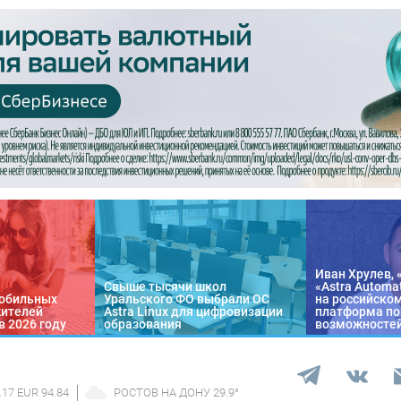
Иван Хрулев, 
Свыше тысячи школ
«Astra Automa
обильных
Уральского ФО выбрали ОС
на российско
жителей
Astra Linux для цифровизации
платформа по
в 2026 году
образования
возможносте
.17 EUR 94.84
РОСТОВ НА ДОНУ
29.9
°