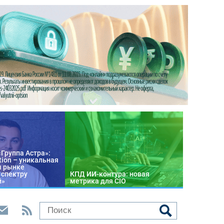
«Группа Астра»:
tion – уникальная
м рынке
 спектру
КПД ИИ-контура: новая
й»
метрика для CIO