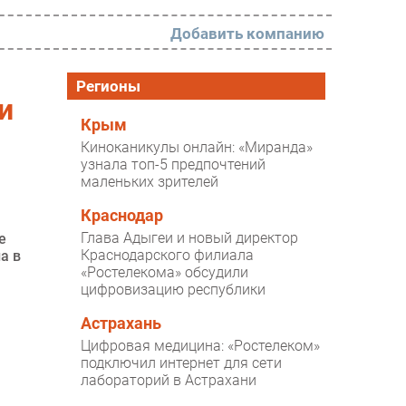
Добавить компанию
РАЗДЕЛЫ
Регионы
и
Новости
Крым
Киноканикулы онлайн: «Миранда»
Аналитика
узнала топ-5 предпочтений
маленьких зрителей
Интервью
Мероприятия
Краснодар
Глава Адыгеи и новый директор
е
Проекты
Краснодарского филиала
а в
«Ростелекома» обсудили
IT класс
цифровизацию республики
Тестовый стенд
Астрахань
Каталог компаний
Цифровая медицина: «Ростелеком»
подключил интернет для сети
лабораторий в Астрахани