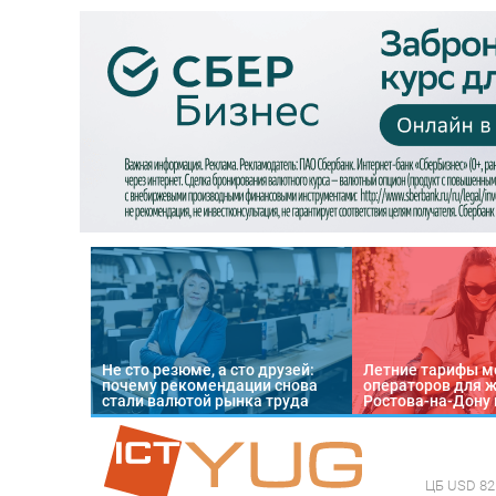
Не сто резюме, а сто друзей:
Летние тарифы м
почему рекомендации снова
операторов для 
стали валютой рынка труда
Ростова-на-Дону 
ЦБ
USD 82