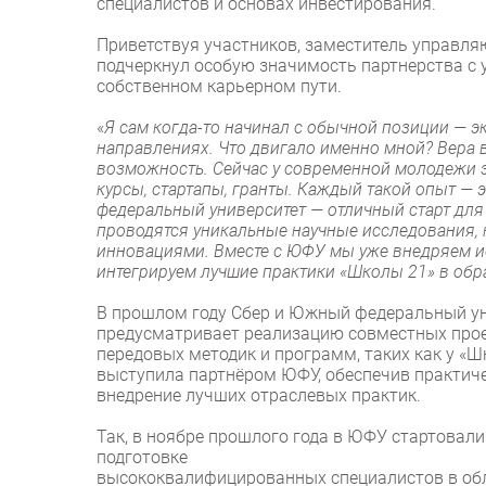
специалистов и основах инвестирования.
Приветствуя участников, заместитель управл
подчеркнул особую значимость партнерства с 
собственном карьерном пути.
«
Я сам когда-то начинал с обычной позиции — э
направлениях. Что двигало именно мной? Вера в
возможность. Сейчас у современной молодежи э
курсы, стартапы, гранты. Каждый такой опыт —
федеральный университет — отличный старт для 
проводятся уникальные научные исследования,
инновациями. Вместе с ЮФУ мы уже внедряем ис
интегрируем лучшие практики «Школы 21» в об
В прошлом году Сбер и Южный федеральный ун
предусматривает реализацию совместных проек
передовых методик и программ, таких как у «
выступила партнёром ЮФУ, обеспечив практиче
внедрение лучших отраслевых практик.
Так, в ноябре прошлого года в ЮФУ стартова
подготовке
высококвалифицированных специалистов в обл