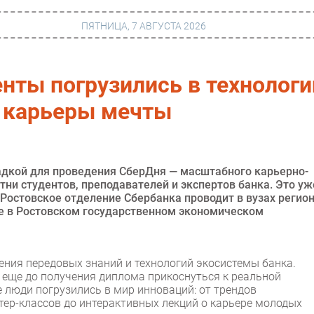
ПЯТНИЦА, 7 АВГУСТА 2026
нты погрузились в технологи
г
Финансы
е карьеры мечты
 сети
Web
ание
Безопасность
Инновации
дкой для проведения СберДня — масштабного карьерно-
ни студентов, преподавателей и экспертов банка. Это уж
ng
CIO/Управление ИТ
Ростовское отделение Сбербанка проводит в вузах регион
е в Ростовском государственном экономическом
Гаджеты
вание
Здоровье
ения передовых знаний и технологий экосистемы банка.
еще до получения диплома прикоснуться к реальной
 люди погрузились в мир инноваций: от трендов
тер-классов до интерактивных лекций о карьере молодых