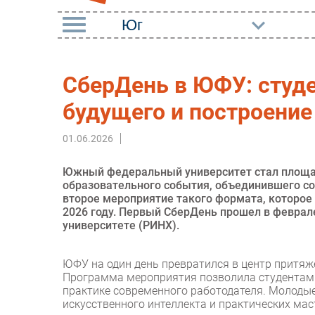
РУБРИКИ
СберДень в ЮФУ: студе
Импорто­замещение
Маркетин
будущего и построени
Автоматизация
Торговые
Промышленности
01.06.2026
Оборудов
Интернет
ПО
Южный федеральный университет стал площа
Мобильная связь
образовательного события, объединившего сот
Outsourci
второе мероприятие такого формата, которое 
Фиксированная связь
2026 году. Первый СберДень прошел в феврал
Кадры
университете (РИНХ).
Интеграция
Регулиро
Рынок ПК
ЮФУ на один день превратился в центр притяж
Программа мероприятия позволила студентам 
практике современного работодателя. Молодые
искусственного интеллекта и практических мас