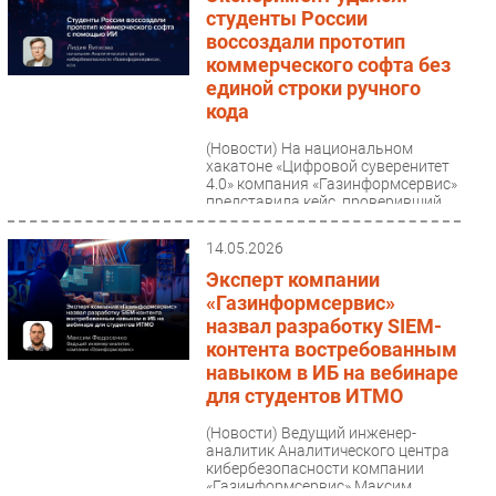
студенты России
воссоздали прототип
коммерческого софта без
единой строки ручного
кода
(Новости)
На национальном
хакатоне «Цифровой суверенитет
4.0» компания «Газинформсервис»
представила кейс, проверивший
границы AI-разработки....
14.05.2026
Эксперт компании
«Газинформсервис»
назвал разработку SIEM-
контента востребованным
навыком в ИБ на вебинаре
для студентов ИТМО
(Новости)
Ведущий инженер-
аналитик Аналитического центра
кибербезопасности компании
«Газинформсервис» Максим