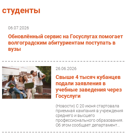
Импорто­замещение
студенты
Автоматизация Промышленности
Интернет
06.07.2026
Мобильная связь
Обновлённый сервис на Госуслугах помогает
Фиксированная связь
волгоградским абитуриентам поступать в
вузы
Интеграция
Рынок ПК
Маркетинг
26.06.2026
Торговые сети
Свыше 4 тысяч кубанцев
подали заявления в
Оборудование
учебные заведения через
ПО
Госуслуги
Outsourcing
(Новости)
С 20 июня стартовала
Кадры
приемная кампания в учреждения
среднего и высшего
Регулирование
профессионального образования.
Финансы
Об этом сообщает департамент...
Web