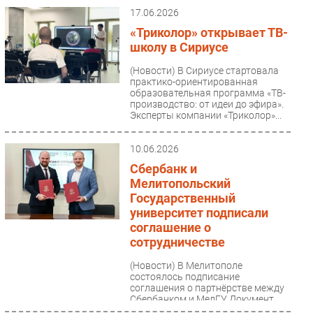
17.06.2026
Безопасность
«Триколор» открывает ТВ-
Инновации
школу в Сириусе
CIO/Управление ИТ
(Новости)
В Сириусе стартовала
Гаджеты
практико-ориентированная
образовательная программа «ТВ-
Здоровье
производство: от идеи до эфира».
Эксперты компании «Триколор»...
РАЗДЕЛЫ
10.06.2026
Новости
Сбербанк и
Мелитопольский
Аналитика
Государственный
Интервью
университет подписали
Мероприятия
соглашение о
сотрудничестве
Проекты
IT класс
(Новости)
В Мелитополе
состоялось подписание
Тестовый стенд
соглашения о партнёрстве между
Сбербанком и МелГУ. Документ
Каталог компаний
касается сотрудничества по