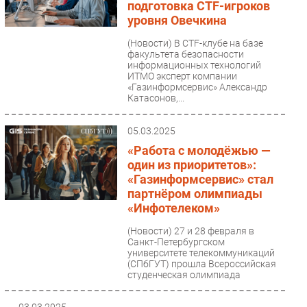
подготовка CTF-игроков
уровня Овечкина
(Новости)
В CTF-клубе на базе
факультета безопасности
информационных технологий
ИТМО эксперт компании
«Газинформсервис» Александр
Катасонов,...
05.03.2025
«Работа с молодёжью —
один из приоритетов»:
«Газинформсервис» стал
партнёром олимпиады
«Инфотелеком»
(Новости)
27 и 28 февраля в
Санкт-Петербургском
университете телекоммуникаций
(СПбГУТ) прошла Всероссийская
студенческая олимпиада
«Инфотелеком»...
03.03.2025