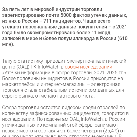
Безопасность
За пять лет в мировой индустрии торговли
зарегистрировано почти 5000 фактов утечек данных,
Инновации
из них в России – 711 инцидентов. Чаще всего
CIO/Управление ИТ
утекают персональные данные покупателей – с 2021
года было скомпрометировано более 11 млрд
Гаджеты
записей в мире и более полумиллиарда в России (610
Здоровье
млн).
РАЗДЕЛЫ
Такую статистику приводит экспертно-аналитический
центр (ЭАЦ) ГК InfoWatch в
своем исследовании
Новости
«Утечки информации в сфере торговли, 2021-2025 гг.».
Более половины инцидентов в России приходится на
Аналитика
маркетплейсы и интернет-магазины – электронная
Интервью
торговля стала стабильным источником данных для
серого рынка, отмечают авторы отчета.
Мероприятия
Проекты
Сфера торговли остается лидером среди отраслей по
количеству зафиксированных инцидентов, говорится в
IT класс
исследовании. По подсчетам ЭАЦ InfoWatch, в России
Тестовый стенд
утечки данных из компаний этой сферы занимают
первое место и составляют более четверти (25,4%) от
Каталог компаний
общего числа утечек во всех отраслях экономики. В