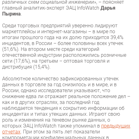
различных схем социальной инженерии
», – поясняет
главный аналитик-эксперт ЭАЦ InfoWatch
Дарья
Пырина
.
Среди торговых предприятий уверенно лидируют
маркетплейсы и интернет-магазины – в мире по
итогам прошлого года на их долю приходится 39,4%
инцидентов, в России – более половины всех утечек
(51,6%). На втором месте среди категорий
отечественной индустрии расположились розничные
сети (17,6%), на третьем – оптовая торговля и
дистрибуция (15,4%).
Абсолютное количество зафиксированных утечек
данных в торговле за год снизилось и в мире, и в
России, однако исследователи указывают, что
снижение едва ли отражает реальное положение дел –
как и в других отраслях, за последний год
наблюдается тенденция к сокрытию информации об
инцидентах и типах утекших данных. Играют свою
роль и изменения на теневом рынке данных, о
которых ЭАЦ InfoWatch также упоминал в
предыдущих
отчетах
. При этом за пять лет показатели
компрометации конфиденциальных данных в