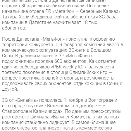
компания запустила в Дагестане, где занимает
порядка 80% рынка мобильной связи. По оценке
начальника отдела PR «МегаФон — Северный Кавказ»
Тахира Холикбердиева, сейчас абонентская 3G-база
компании в Дагестане насчитывает 18 тыс.
абонентов.
После Дагестана «МегаФон» приступил к освоению
территории конкурента. С 9 февраля компания ввела в
коммерческую эксплуатацию 3G-сети в Большом
Сочи. В данный момент к 3G «МегаФона»
подключились порядка 600 абонентов. Как отметил
один из собеседников «РБК weekly Юг», запуск сети
третьего поколения в столице Олимпийских игр —
вопрос престижа, с одной стороны, и возможность
поддерживать своих абонентов, отдыхающих в Сочи, с
другой.
3G от «Билайна» появилась 1 ноября в Волгограде и
его городе-спутнике Волжском, а в декабре — в
Ставрополе и Кавминводах. По данным пресс-службы
ростовского филиала «ВымпелКома», на этих рынках
компания стабильно лидирует. В самое ближайшее
время оператор планирует начать коммерческую