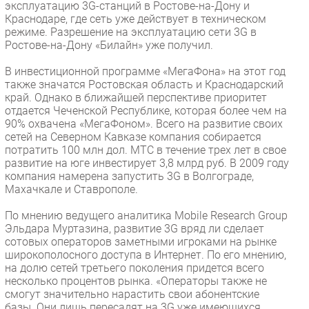
эксплуатацию 3G-станций в Ростове-на-Дону и
Краснодаре, где сеть уже действует в техническом
режиме. Разрешение на эксплуатацию сети 3G в
Ростове-на-Дону «Билайн» уже получил.
В инвестиционной программе «МегаФона» на этот год
также значатся Ростовская область и Краснодарский
край. Однако в ближайшей перспективе приоритет
отдается Чеченской Республике, которая более чем на
90% охвачена «МегаФоном». Всего на развитие своих
сетей на Северном Кавказе компания собирается
потратить 100 млн дол. МТС в течение трех лет в свое
развитие на юге инвестирует 3,8 млрд руб. В 2009 году
компания намерена запустить 3G в Волгограде,
Махачкале и Ставрополе.
По мнению ведущего аналитика Mobile Research Group
Эльдара Муртазина, развитие 3G вряд ли сделает
сотовых операторов заметными игроками на рынке
широкополосного доступа в Интернет. По его мнению,
на долю сетей третьего поколения придется всего
несколько процентов рынка. «Операторы также не
смогут значительно нарастить свои абонентские
базы. Они лишь пересадят на 3G уже имеющихся