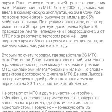
округа. Раньше всех с технологией третьего поколения
Безопасность
на юг России пришла МТС. Летом 2008 года компания
ввела в коммерческую эксплуатацию 3G в Сочи, где
Инновации
по абонентской базе и выручке занимала до 85%
CIO/Управление ИТ
мобильного рынка. По оценкам аналитиков, оператор
имеет почти 30-процентную долю рынка Кубани. В
Гаджеты
Краснодаре, Анапе, Геленджике и Новороссийске 3G от
Здоровье
МТС пока работает в тестовом режиме — для
широкого круга абонентов услуга станет доступна, по
данным компании, уже в этом году.
РАЗДЕЛЫ
Вторым по счету городом, где заработала 3G МТС,
Новости
стал Ростов-на-Дону, рынок которого приблизительно
в равных долях поделен между четырьмя игроками:
Аналитика
МТС, «Билайном», «МегаФоном» и «Теле 2». По словам
Интервью
директора ростовского филиала МТС Дениса Лысова,
за первые десять дней работы компания смогла
Мероприятия
перевести на 3G 1 тыс. ростовских абонентов.
Проекты
Не отстают от МТС и другие участники «тройки».
IT класс
«МегаФон», последовав примеру своего конкурента,
Тестовый стенд
зашел на юг с региона, где фактически является
монополистом. Первую коммерческую сеть 3G
Каталог компаний