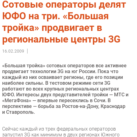
Сотовые операторы делят
Импорто­замещение
ЮФО на три. «Большая
Автоматизация Промышленности
тройка» продвигает в
Интернет
Мобильная связь
региональные центры 3G
Фиксированная связь
Интеграция
16.02.2009
Рынок ПК
«Большая тройка» сотовых операторов все активнее
Маркетинг
продвигает технологии 3G на юг России. Пока что
Торговые сети
каждый из них осваивает регионы, где его позиции
наиболее сильны. В тестовом режиме сети 3G
Оборудование
работают во всех крупных региональных центрах
ПО
ЮФО. Интересы двух представителей тройки — МТС и
«МегаФона» — впервые пересеклись в Сочи. В
Outsourcing
перспективе — борьба за Ростов-на-Дону, Краснодар
Кадры
и Ставрополь.
Регулирование
Финансы
Сейчас каждый из трех федеральных операторов
запустил 3G как минимум в двух регионах Южного
Web