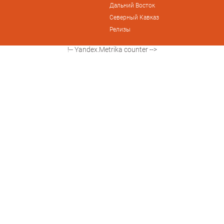
Дальний Восток
Северный Кавказ
Релизы
!-- Yandex.Metrika counter -->