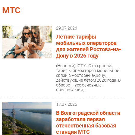
Импорто­замещение
МТС
Автоматизация Промышленности
Интернет
29.07.2026
Мобильная связь
Летние тарифы
Фиксированная связь
мобильных операторов
для жителей Ростова-на-
Интеграция
Дону в 2026 году
Рынок ПК
(Новости)
ICT-YUG.ru сравнил
Маркетинг
тарифы операторов мобильной
Торговые сети
связи в Ростове-на-Дону,
действующие летом 2026 года. В
Оборудование
обзоре – все основные
предложения,...
ПО
Outsourcing
17.07.2026
Кадры
В Волгоградской области
Регулирование
заработала первая
отечественная базовая
Финансы
станция МТС
Web