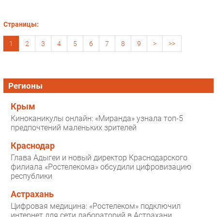
Страницы:
1
2
3
4
5
6
7
8
9
>
>>
Регионы
Крым
Киноканикулы онлайн: «Миранда» узнала топ-5
предпочтений маленьких зрителей
Краснодар
Глава Адыгеи и новый директор Краснодарского
филиала «Ростелекома» обсудили цифровизацию
республики
Астрахань
Цифровая медицина: «Ростелеком» подключил
интернет для сети лабораторий в Астрахани