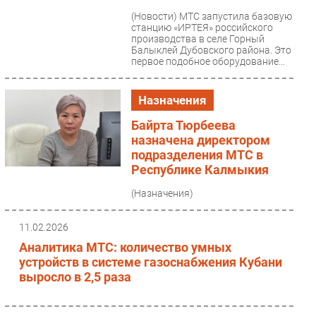
(Новости)
МТС запустила базовую
Безопасность
станцию «ИРТЕЯ» российского
Инновации
производства в селе Горный
Балыклей Дубовского района. Это
CIO/Управление ИТ
первое подобное оборудование...
Гаджеты
Здоровье
Назначения
Байрта Тюрбеева
РАЗДЕЛЫ
назначена директором
подразделения МТС в
Новости
Республике Калмыкия
Аналитика
(Назначения)
Интервью
Мероприятия
11.02.2026
Проекты
Аналитика МТС: количество умных
устройств в системе газоснабжения Кубани
IT класс
выросло в 2,5 раза
Тестовый стенд
Каталог компаний