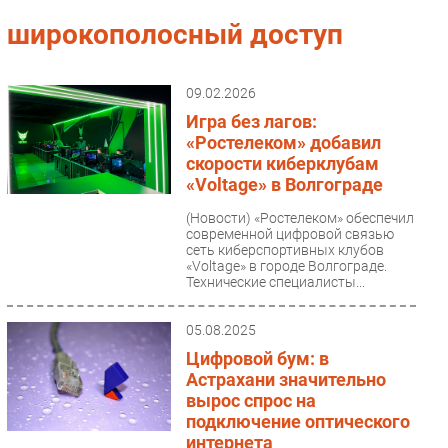
Импорто­замещение
широкополосный доступ
Автоматизация Промышленности
Интернет
09.02.2026
Мобильная связь
Игра без лагов:
Фиксированная связь
«Ростелеком» добавил
скорости киберклубам
Интеграция
«Voltage» в Волгограде
Рынок ПК
(Новости)
«Ростелеком» обеспечил
Маркетинг
современной цифровой связью
Торговые сети
сеть киберспортивных клубов
«Voltage» в городе Волгограде.
Оборудование
Технические специалисты...
ПО
05.08.2025
Outsourcing
Цифровой бум: в
Кадры
Астрахани значительно
Регулирование
вырос спрос на
Финансы
подключение оптического
интернета
Web