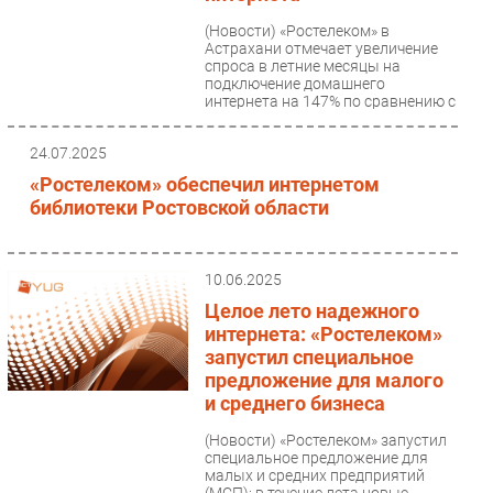
Безопасность
(Новости)
«Ростелеком» в
Астрахани отмечает увеличение
Инновации
спроса в летние месяцы на
подключение домашнего
CIO/Управление ИТ
интернета на 147% по сравнению с
показателями...
Гаджеты
Здоровье
24.07.2025
«Ростелеком» обеспечил интернетом
библиотеки Ростовской области
РАЗДЕЛЫ
Новости
10.06.2025
Аналитика
Целое лето надежного
Интервью
интернета: «Ростелеком»
Мероприятия
запустил специальное
предложение для малого
Проекты
и среднего бизнеса
IT класс
(Новости)
«Ростелеком» запустил
Тестовый стенд
специальное предложение для
Каталог компаний
малых и средних предприятий
(МСП): в течение лета новые