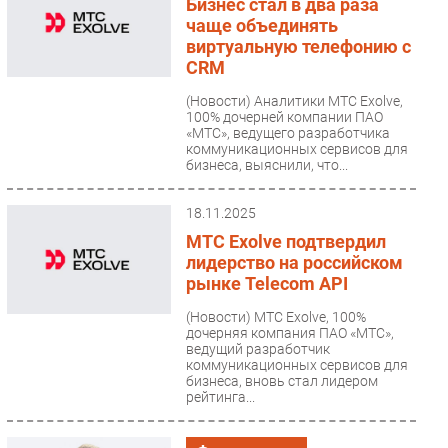
Бизнес стал в два раза
чаще объединять
Безопасность
виртуальную телефонию с
Инновации
CRM
CIO/Управление ИТ
(Новости)
Аналитики МТС Exolve,
Гаджеты
100% дочерней компании ПАО
«МТС», ведущего разработчика
Здоровье
коммуникационных сервисов для
бизнеса, выяснили, что...
РАЗДЕЛЫ
18.11.2025
Новости
МТС Exolve подтвердил
лидерство на российском
Аналитика
рынке Telecom API
Интервью
(Новости)
МТС Exolve, 100%
Мероприятия
дочерняя компания ПАО «МТС»,
Проекты
ведущий разработчик
коммуникационных сервисов для
IT класс
бизнеса, вновь стал лидером
рейтинга...
Тестовый стенд
Каталог компаний