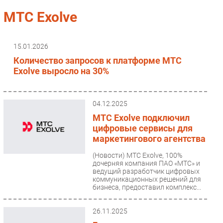
Импорто­замещение
МТС Exolve
Автоматизация Промышленности
Интернет
15.01.2026
Мобильная связь
Количество запросов к платформе МТС
Фиксированная связь
Exolve выросло на 30%
Интеграция
Рынок ПК
04.12.2025
Маркетинг
МТС Exolve подключил
Торговые сети
цифровые сервисы для
маркетингового агентства
Оборудование
ПО
(Новости)
МТС Exolve, 100%
дочерняя компания ПАО «МТС» и
Outsourcing
ведущий разработчик цифровых
коммуникационных решений для
Кадры
бизнеса, предоставил комплекс...
Регулирование
Финансы
26.11.2025
Web